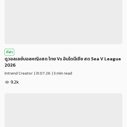
กีฬา
ดูวอลเลย์บอลหญิงสด ไทย Vs อินโดนีเซีย สด Sea V League
2026
Intrend Creator
|
31.07.26
| 3 min read
9.2k