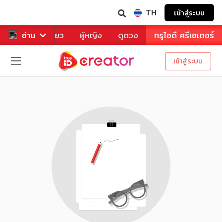
TH
เข้าสู่ระบบ
าหาร
อ่าน
ท่องเที่ยว
ผู้หญิง
ดูดวง
ทรูไอดี ครีเอเตอร์
เข้าสู่ระบบ