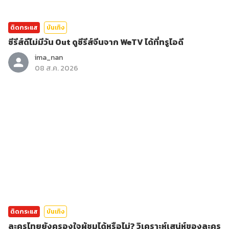
ติดกระแส
บันเทิง
ซีรีส์ดีไม่มีวัน Out ดูซีรีส์จีนจาก WeTV ได้ที่ทรูไอดี
ima_nan
08 ส.ค. 2026
ติดกระแส
บันเทิง
ละครไทยยังครองใจผู้ชมได้หรือไม่? วิเคราะห์เสน่ห์ของละคร