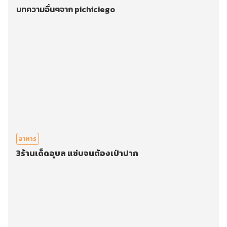
บทความอื่นๆจาก pichiciego
อาหาร
3ร้านเด็ดอุบล แซ่บจนต้องเป่าปาก