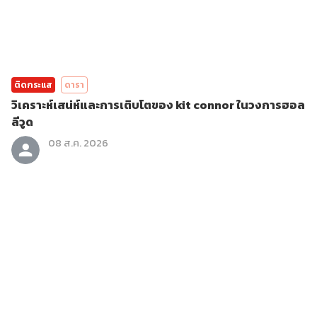
ติดกระแส
ดารา
วิเคราะห์เสน่ห์และการเติบโตของ kit connor ในวงการฮอล
ลีวูด
08 ส.ค. 2026