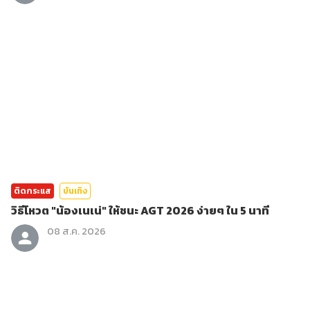
ติดกระแส
บันเทิง
วิธีโหวต "น้องเนเน่" ให้ชนะ AGT 2026 ง่ายๆ ใน 5 นาที
08 ส.ค. 2026