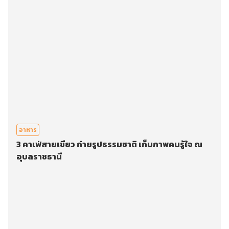
อาหาร
3 คาเฟ่สายเขียว ถ่ายรูปธรรมชาติ เก็บภาพคนรู้ใจ ณ
อุบลราชธานี