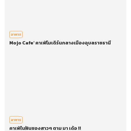
อาหาร
Mojo Cafe' คาเฟ่โมเดิร์นกลางเมืองอุบลราชธานี
อาหาร
คาเฟ่ในฝันของสาวๆ ตาม มา เด้อ !!