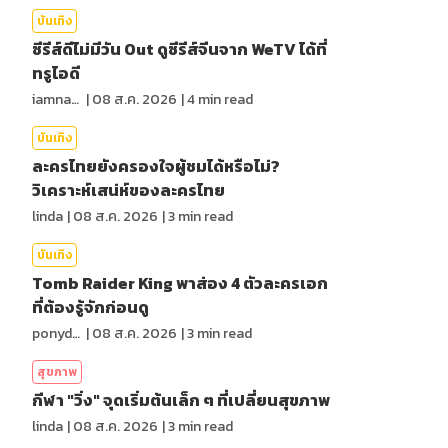
บันเทิง
ซีรีส์ดีไม่มีวัน Out ดูซีรีส์จีนจาก WeTV ได้ที่
ทรูไอดี
iamnan23
|
08 ส.ค. 2026
|
4
min read
บันเทิง
ละครไทยยังครองใจผู้ชมได้หรือไม่?
วิเคราะห์เสน่ห์ของละครไทย
linda
|
08 ส.ค. 2026
|
3
min read
บันเทิง
Tomb Raider King พาส่อง 4 ตัวละครเอก
ที่ต้องรู้จักก่อนดู
ponydiary
|
08 ส.ค. 2026
|
3
min read
สุขภาพ
กีฬา "วิ่ง" จุดเริ่มต้นเล็ก ๆ ที่เปลี่ยนสุขภาพ
linda
|
08 ส.ค. 2026
|
3
min read