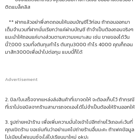
ติดแบล็คลิส
** ฝากแล้วอย่าพึ่งกดถอนให้นอนบัญชีไว้ก่อน ถ้าถอนออกมา
เต็มจำนวนที่ฝากนั่นเรียกว่าแค่ผ่านบัญชี ถ้าจำเป็นต้องถอนจริงๆ
แนะนำให้ถอนแค่บางส่วนตามความเหมาะสม เช่น ขายของได้วัน
นี้7,000 รวมทั้งต้นทุนกำไร ต้นทุน3000 กำไร 4000 คุณก็ถอน
มาสัก3000เพื่อนำไปต่อทุน แบบนี้ก็ได้
Advertisement
2. บิล/ใบเสร็จจากแหล่งส่งสินค้าที่เขาจดให้ จะต้องเก็บไว้ ถ้ากรณี
ที่เราไม่ขอบิลจากร้านสามารถจดเองได้ไม่จำเป็นต้องให้ร้านออกให้
3. รูปถ่ายหน้าร้าน เพื่อเพิ่มความมั่นใจเข้าไปอีกถ่ายไว้เถอะค่ะวันที่
คุณเปิดร้าน ขอเช่นกันว่าอย่าเมคไปถ่ายร้านอื่นนะคะ ถ้าเฟคข้อมูล
ไม่เนียนไฟแนนซ์จะไล่ไปเรียนมาใหม่ okปะ