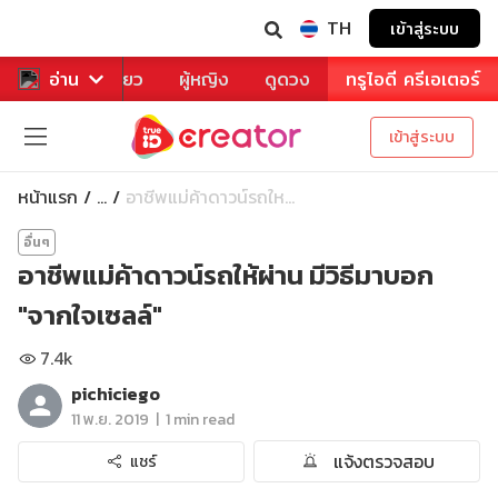
TH
เข้าสู่ระบบ
าหาร
อ่าน
ท่องเที่ยว
ผู้หญิง
ดูดวง
ทรูไอดี ครีเอเตอร์
เข้าสู่ระบบ
หน้าแรก
อาชีพแม่ค้าดาวน์รถให...
...
อื่นๆ
อาชีพแม่ค้าดาวน์รถให้ผ่าน มีวิธีมาบอก
"จากใจเซลล์"
7.4k
pichiciego
|
11 พ.ย. 2019
1 min read
แจ้งตรวจสอบ
แชร์