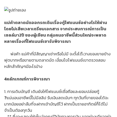
แม่ค้าตลาดนัดออกรถเดินเรื่องกู้ไฟแนนซ์อย่างไรให้ผ่าน
โดยไม่เสียเวลาเตรียมเอกสาร จากประสบการณ์การเป็น
เซลล์มา2ปี ของผู้เขียน กลุ่มคนอาชีพนี้ส่วนใหญ่จะพลาด
หลายเรื่องที่ไฟแนนซ์เขารับพิจารณา
พ่อค้า แม่ค้าที่มีสัญญาเช่าหรือไม่มี จะตั้งโต๊ะวางของขายข้าง
ฟุตบาทหรือขายตามตลาดนัด เงื่อนไขไฟแนนซ์เขาตรวจสอบ
หลักสำคัญๆมีอะไรบ้าง
4หลักเกณฑ์การพิจารณา
1. การเดินบัญชี เดินยังให้ไฟแนนซ์เชื่อถือและยอมปล่อยกู้
❓แน่นอนอาชีพนี้ไม่มีสลิป รับเงินสดเน้นๆ ทุกวันที่ขายของได้จะ
มากน้อยอย่าลืมที่จะฝากเข้าบัญชีไว้ ฝากเป็นรายอาทิตย์ก็ได้ไม่
จำเป็นต้องทุกวัน
** ซึ่งจะแสดงให้เห็นว่าคุณมีวินัยทางการเงิน ขออย่างเดียวอย่า