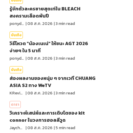
บันเทิง
รู้จักตัวละครชายสุดเท่ใน BLEACH
สงครามเลือดพันปี
ponydiary
|
08 ส.ค. 2026
|
3
min read
บันเทิง
วิธีโหวต "น้องเนเน่" ให้ชนะ AGT 2026
ง่ายๆ ใน 5 นาที
ponydiary
|
08 ส.ค. 2026
|
3
min read
บันเทิง
ส่องผลงานของหนุ่ม ๆ จากเวที CHUANG
ASIA S2 ทาง WeTV
KReview
|
08 ส.ค. 2026
|
3
min read
ดารา
วิเคราะห์เสน่ห์และการเติบโตของ kit
connor ในวงการฮอลลีวูด
Jaychou
|
08 ส.ค. 2026
|
5
min read