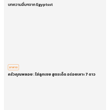
บทความอื่นๆจาก Egyptsst
อาหาร
ครัวคุณพลอย : ไข่ลูกเขย สูตรเด็ด อร่อยเหาะ 7 ดาว