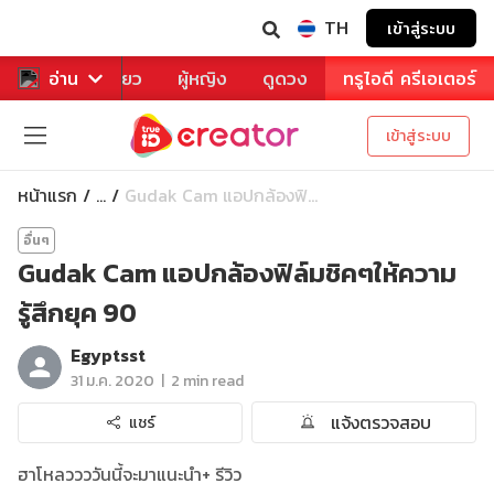
TH
เข้าสู่ระบบ
าหาร
อ่าน
ท่องเที่ยว
ผู้หญิง
ดูดวง
ทรูไอดี ครีเอเตอร์
เข้าสู่ระบบ
หน้าแรก
Gudak Cam แอปกล้องฟิ...
...
อื่นๆ
Gudak Cam แอปกล้องฟิล์มชิคๆให้ความ
รู้สึกยุค 90
Egyptsst
|
31 ม.ค. 2020
2 min read
แจ้งตรวจสอบ
แชร์
ฮาโหลววววันนี้จะมาแนะนำ+ รีวิว