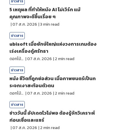
ข่าวสาร
5 เหตุผล ที่ทำให้หนัง AI ไม่เวิร์ก แม้
คุณภาพจะดีขึ้นเรื่อย ๆ
|
07 ส.ค. 2026
|
3
min read
ข่าวสาร
ubisoft เมื่อยักษ์ใหญ่แห่งวงการเกมต้อง
เร่งเครื่องกู้ศรัทธา
ดอกไม้กับสายน้ำ
|
07 ส.ค. 2026
|
2
min read
ข่าวสาร
หนัง ชีวิตที่ถูกย่อส่วน เมื่อภาพยนตร์เป็นก
ระจกเงาสะท้อนตัวตน
ดอกไม้กับสายน้ำ
|
07 ส.ค. 2026
|
2
min read
ข่าวสาร
ข่าววันนี้ อัปเดตไวไม่พอ ต้องรู้จักวิเคราะห์
ก่อนเชื่อและแชร์
|
07 ส.ค. 2026
|
2
min read