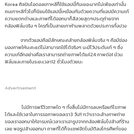
Korea ศิลปินไอดอลเกาหลีก็ใช้แอปนี้กันเยอะมากไม่เพียงเท่านั้น
คนเกาหลีทั่วไปก็นิยมใช้แอปนี้เหมือนกันด้วยความที่แอปมีความเก๋
ความแตกต่างและภาพที่ได้ออกมาก็สีสวยสุดๆประดุถ่ายจาก
กล้องฟิล์มจริง ๆ ใครที่เป็นสายเกาห้ามพลาดด้วยประการทั้งปวง
จากตัวแอปคือมีลักษณะคล้ายกล้องฟิล์มจริง ๆ คือมีช่อง
มองภาพให้นะคะแต่ไม่สามารถใช้ได้จริงๆ นะมีไว้ประดับเก๋ ๆ ซึ่ง
ความเก๋อีกอย่างคือเราสามารถถ่ายภาพได้แค่24 ภาพต่อ1 ม้วน
ฟิล์มและภายในระยะเวลา12 ชั่วโมงด้วยนะ
Advertisement
ไม่มีการพรีวิวภาพใด ๆ ทั้งสิ้นไม่มีการลบหรือแก้ไขภาพ
ได้และใช้เวลาในการรอภาพของเรา3 วัน!! กว่าเราจะล้างภาพถ่าย
ของเราออกมาให้อารมณ์เวลาเราเอารูปจากกล้องฟิล์มไปล้างที่ร้าน
เลย พอรูปล้างออกมา ถาพที่ได้ก็จะเซฟอัตโนมัติลงโทรศัพท์ของ