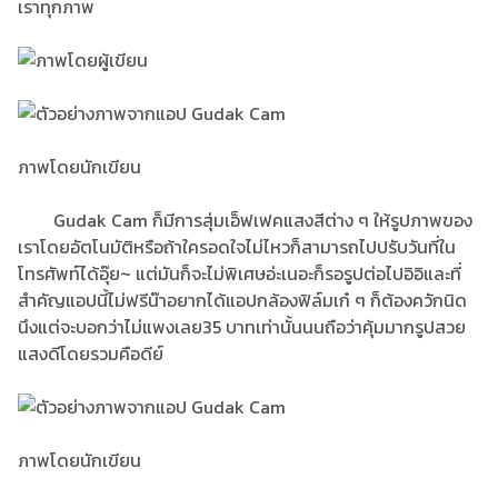
เราทุกภาพ
ภาพโดยนักเขียน
Gudak Cam ก็มีการสุ่มเอ็ฟเฟคแสงสีต่าง ๆ ให้รูปภาพของ
เราโดยอัตโนมัติหรือถ้าใครอดใจไม่ไหวก็สามารถไปปรับวันที่ใน
โทรศัพท์ได้อุ๊ย~ แต่มันก็จะไม่พิเศษอ่ะเนอะก็รอรูปต่อไปอิอิและที่
สำคัญแอปนี้ไม่ฟรีน๊าอยากได้แอปกล้องฟิล์มเก๋ ๆ ก็ต้องควักนิด
นึงแต่จะบอกว่าไม่แพงเลย35 บาทเท่านั้นนนถือว่าคุ้มมากรูปสวย
แสงดีโดยรวมคือดีย์
ภาพโดยนักเขียน