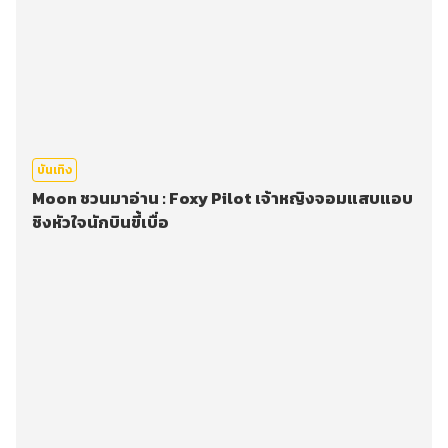
บันเทิง
Moon ชวนมาอ่าน : Foxy Pilot เจ้าหญิงจอมแสบแอบ
ชิงหัวใจนักบินขี้เบื่อ