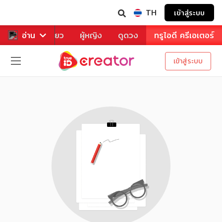
TH
เข้าสู่ระบบ
าหาร
อ่าน
ท่องเที่ยว
ผู้หญิง
ดูดวง
ทรูไอดี ครีเอเตอร์
เข้าสู่ระบบ