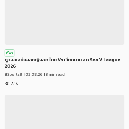
กีฬา
ดูวอลเลย์บอลหญิงสด ไทย Vs เวียดนาม สด Sea V League
2026
BSports8
|
02.08.26
| 3 min read
7.1k