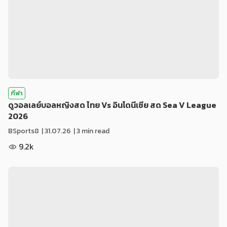
กีฬา
ดูวอลเลย์บอลหญิงสด ไทย Vs อินโดนีเซีย สด Sea V League
2026
BSports8
|
31.07.26
| 3 min read
9.2k