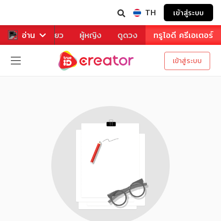
TH
เข้าสู่ระบบ
าหาร
อ่าน
ท่องเที่ยว
ผู้หญิง
ดูดวง
ทรูไอดี ครีเอเตอร์
เข้าสู่ระบบ