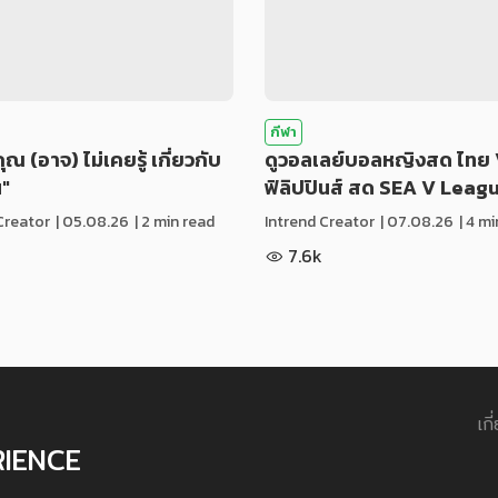
กีฬา
่คุณ (อาจ) ไม่เคยรู้ เกี่ยวกับ
ดูวอลเลย์บอลหญิงสด ไทย 
น"
ฟิลิปปินส์ สด SEA V Leag
Creator
|
05.08.26
| 2 min read
Intrend Creator
|
07.08.26
| 4 m
7.6k
เกี
RIENCE