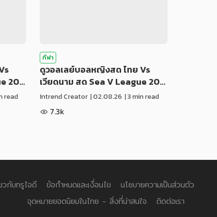
กีฬา
Vs
ดูวอลเลย์บอลหญิงสด ไทย Vs
ue 20…
เวียดนาม สด Sea V League 20…
in read
Intrend Creator
|
02.08.26
| 3 min read
7.3k
่ยวกับทรูไอดี
ข้อกำหนดและเงื่อนไข
นโยบายความเป็นส่วนตัว
จุดหมายยอดนิยมในไทย - สิ่งที่น่าสนใจ
ติดต่อเรา