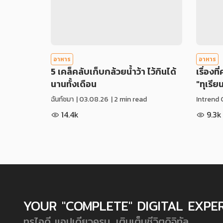
อาหาร
อาหาร
5 เคล็คลับเก็บกล้วยน้ำว้า ไว้กินได้
เรื่องที
นานทั้งเดือน
"ทุเรีย
ฉันท์ชมา
|
03.08.26
| 2 min read
Intrend 
14.4k
9.3k
YOUR "COMPLETE" DIGITAL EXPE
ทรูไอดี แอปเดียวครบ...เติมเต็มชีวิตดิจิทัล