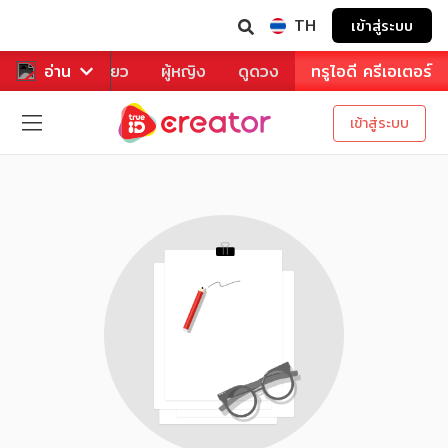
TH
เข้าสู่ระบบ
าหาร
อ่าน
ท่องเที่ยว
ผู้หญิง
ดูดวง
ทรูไอดี ครีเอเตอร์
เข้าสู่ระบบ