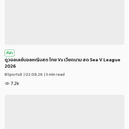
กีฬา
ดูวอลเลย์บอลหญิงสด ไทย Vs เวียดนาม สด Sea V League
2026
BSports8
|
02.08.26
| 3 min read
7.2k