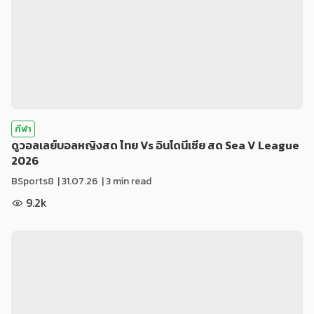
กีฬา
ดูวอลเลย์บอลหญิงสด ไทย Vs อินโดนีเซีย สด Sea V League
2026
BSports8
|
31.07.26
| 3 min read
9.2k