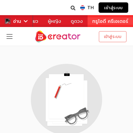
TH
เข้าสู่ระบบ
าหาร
อ่าน
ท่องเที่ยว
ผู้หญิง
ดูดวง
ทรูไอดี ครีเอเตอร์
เข้าสู่ระบบ