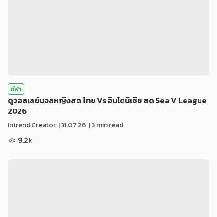
กีฬา
ดูวอลเลย์บอลหญิงสด ไทย Vs อินโดนีเซีย สด Sea V League
2026
Intrend Creator
|
31.07.26
| 3 min read
9.2k