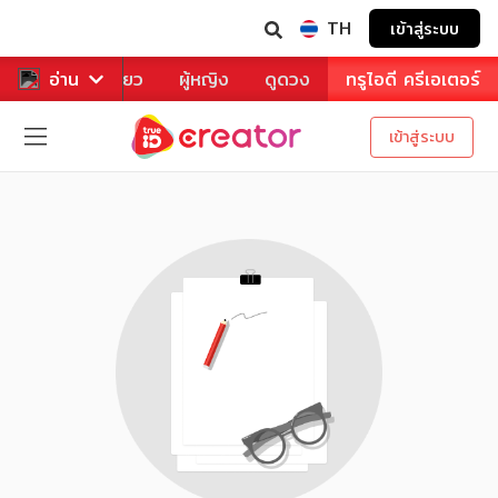
TH
เข้าสู่ระบบ
าหาร
อ่าน
ท่องเที่ยว
ผู้หญิง
ดูดวง
ทรูไอดี ครีเอเตอร์
เข้าสู่ระบบ