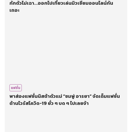
กักตัวไม่เฉา...ออกไปเที่ยวเล่นมิวเซียมออนไลน์กัน
เถอะ
แฟชั่น
พาส่องแฟชั่นนิสต้าตัวแม่ “ชมพู่ อารยา” จัดเต็มแฟชั่น
ต้านไวรัสโควิด-19 ยั่ว ๆ บด ๆ ไปเลยจ้า