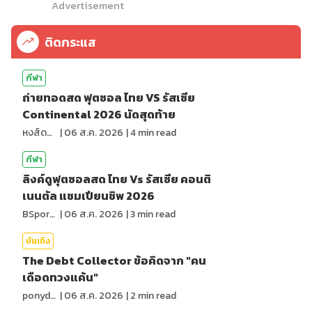
Advertisement
ติดกระแส
กีฬา
ถ่ายทอดสด ฟุตซอล ไทย VS รัสเซีย
Continental 2026 นัดสุดท้าย
หงส์ดรุณ
|
06 ส.ค. 2026
|
4
min read
กีฬา
ลิงค์ดูฟุตซอลสด ไทย Vs รัสเซีย คอนติ
เนนตัล แชมเปียนชิพ 2026
BSports8
|
06 ส.ค. 2026
|
3
min read
บันเทิง
The Debt Collector ข้อคิดจาก "คน
เดือดทวงแค้น"
ponydiary
|
06 ส.ค. 2026
|
2
min read