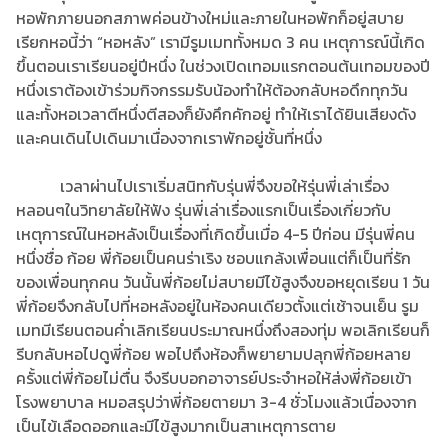
หอพักภายนอกสภาพค่อนข้างใหม่และภายในหอพักก็อยู่สบาย
เรียกหอนี้ว่า “หอหลัง” เรามีรูมเมททั้งหมด 3 คน เหตุการณ์นี้เกิด
ขึ้นตอนเราเรียนอยู่ปีหนึ่ง ในช่วงเปิดเทอมแรกตอนต้นเทอมของปี
หนึ่งเราต้องเข้าร่วมกิจกรรมรับน้องทำให้ต้องกลับหอดึกทุกวัน
และทั้งหอเวลาตีหนึ่งตีสองก็ยังคึกคักอยู่ ทำให้เราได้ยินเสียงดัง
และคนเดินไปเดินมาเนื่องจากเราพักอยู่ชั้นที่หนึ่ง
เวลาผ่านไปเราเริ่มสนิทกับรุ่นพี่จึงขอให้รุ่นพี่เล่าเรื่อง
หลอนๆในวิทยาลัยให้ฟัง รุ่นพี่เล่าเรื่องแรกเป็นเรื่องเกี่ยวกับ
เหตุการณ์ในหอหลังเป็นเรื่องที่เกิดขึ้นเมื่อ 4-5 ปีก่อน มีรุ่นพี่คน
หนึ่งชื่อ ก้อย พี่ก้อยเป็นคนร่าเริง ชอบแกล้งเพื่อนแต่ก็เป็นที่รัก
ของเพื่อนทุกคน วันนั้นพี่ก้อยไม่สบายมีไข้สูงจึงขอหยุดเรียน 1 วัน
พี่ก้อยจึงกลับไปที่หอหลังอยู่ในห้องคนเดียวตั้งแต่เช้าจนเย็น รูม
เมทมีเรียนตอนค่ำเลิกเรียนประมาณหนึ่งถึงสองทุ่ม พอเลิกเรียนก็
รีบกลับหอไปดูพี่ก้อย พอไปถึงห้องก็พยายามปลุกพี่ก้อยหลาย
ครั้งแต่พี่ก้อยไม่ตื่น จึงรีบบอกอาจารย์ประจำหอให้ส่งพี่ก้อยเข้า
โรงพยาบาล หมอสรุปว่าพี่ก้อยตายมา 3-4 ชั่วโมงแล้วเนื่องจาก
เป็นไข้เลือดออกและมีไข้สูงมากเป็นสาเหตุการตาย