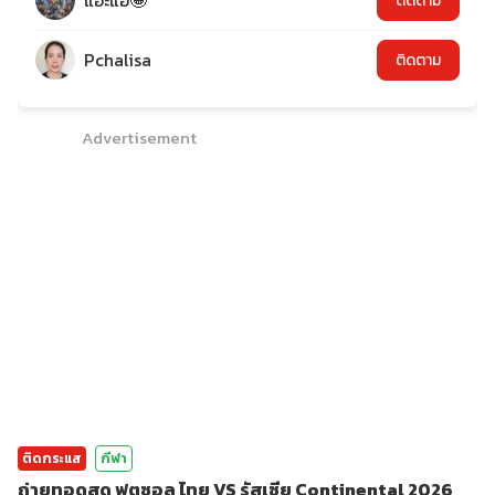
แอ๊ะแอ๋🤪
ติดตาม
Pchalisa
ติดตาม
Advertisement
ติดกระแส
กีฬา
ถ่ายทอดสด ฟุตซอล ไทย VS รัสเซีย Continental 2026