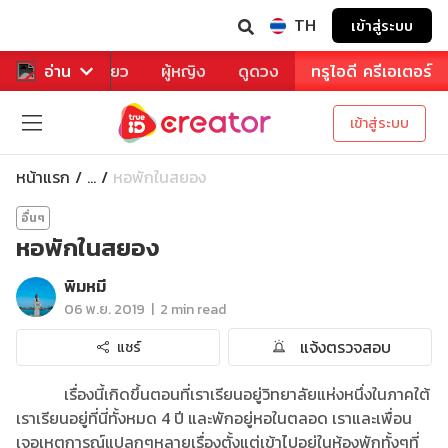
TH
เข้าสู่ระบบ
าหาร
อ่าน
ท่องเที่ยว
ผู้หญิง
ดูดวง
ทรูไอดี ครีเอเตอร์
เข้าสู่ระบบ
หน้าแรก
หอพักในสยอง
...
อื่นๆ
หอพักในสยอง
พิมหมี
|
06 พ.ย. 2019
2 min read
แจ้งตรวจสอบ
แชร์
เรื่องนี้เกิดขึ้นตอนที่เราเรียนอยู่วิทยาลัยแห่งหนึ่งในภาคใต้
เราเรียนอยู่ที่นี่ทั้งหมด 4 ปี และพักอยู่หอในตลอด เราและเพื่อน
เจอเหตุการณ์แปลกๆหลายเรื่องตั้งแต่เข้าไปอยู่ในห้องพักทั้งๆที่