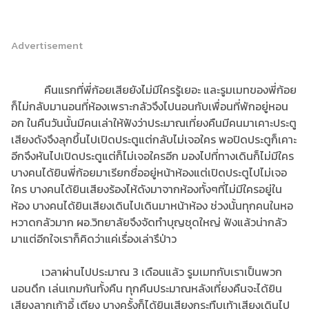
Advertisement
คืนแรกที่พี่ก้อยเสียยังไม่มีใครรู้เยอะ และรูมเมทของพี่ก้อย
ก็ไม่กลับมานอนที่ห้องเพราะกลัวจึงไปนอนกับเพื่อนที่พักอยู่หอน
อก ในคืนวันนั้นมีคนเล่าให้ฟังว่าประมาณเที่ยงคืนมีคนมาเคาะประตู
เสียงดังจึงลุกขึ้นไปเปิดประตูแต่กลับไม่เจอใคร พอปิดประตูก็เคาะ
อีกจึงหันไปเปิดประตูแต่ก็ไม่เจอใครอีก มองไปที่ทางเดินก็ไม่มีใคร
บางคนได้ยินพี่ก้อยมาเรียกชื่ออยู่หน้าห้องแต่เปิดประตูไปไม่เจอ
ใคร บางคนได้ยินเสียงร้องไห้ดังมาจากห้องทั้งๆที่ไม่มีใครอยู่ใน
ห้อง บางคนได้ยินเสียงเดินไปเดินมาหน้าห้อง ช่วงนั้นทุกคนในหอ
หวาดกลัวมาก ผอ.วิทยาลัยจึงจัดทำบุญชุดใหญ่ ฟังแล้วน่ากลัว
มาแต่อีกใจเราก็คิดว่าแค่เรื่องเล่ารึป่าว
เวลาผ่านไปประมาณ 3 เดือนแล้ว รูมเมทกับเราเป็นพวก
นอนดึก เล่นเกมกันทั้งคืน ทุกคืนประมาณหลังเที่ยงคืนจะได้ยิน
เสียงลากเก้าอี้ เตียง บางครั้งก็ได้ยินเสียงกระทืบเท้าเสียงเดินไป