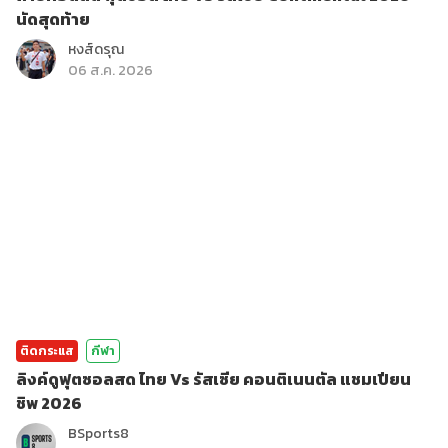
นัดสุดท้าย
หงส์ดรุณ
06 ส.ค. 2026
ติดกระแส
กีฬา
ลิงค์ดูฟุตซอลสด ไทย Vs รัสเซีย คอนติเนนตัล แชมเปียน
ชิพ 2026
BSports8