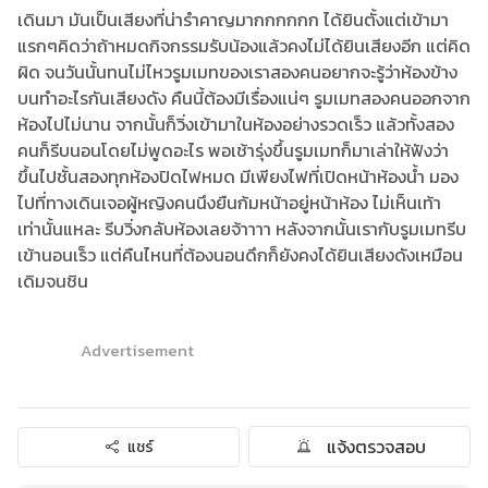
เดินมา มันเป็นเสียงที่น่ารำคาญมากกกกกก ได้ยินตั้งแต่เข้ามา
แรกๆคิดว่าถ้าหมดกิจกรรมรับน้องแล้วคงไม่ได้ยินเสียงอีก แต่คิด
ผิด จนวันนั้นทนไม่ไหวรูมเมทของเราสองคนอยากจะรู้ว่าห้องข้าง
บนทำอะไรกันเสียงดัง คืนนี้ต้องมีเรื่องแน่ๆ รูมเมทสองคนออกจาก
ห้องไปไม่นาน จากนั้นก็วิ่งเข้ามาในห้องอย่างรวดเร็ว แล้วทั้งสอง
คนก็รีบนอนโดยไม่พูดอะไร พอเช้ารุ่งขึ้นรูมเมทก็มาเล่าให้ฟังว่า
ขึ้นไปชั้นสองทุกห้องปิดไฟหมด มีเพียงไฟที่เปิดหน้าห้องน้ำ มอง
ไปที่ทางเดินเจอผู้หญิงคนนึงยืนก้มหน้าอยู่หน้าห้อง ไม่เห็นเท้า
เท่านั้นแหละ รีบวิ่งกลับห้องเลยจ้าาาา หลังจากนั้นเรากับรูมเมทรีบ
เข้านอนเร็ว แต่คืนไหนที่ต้องนอนดึกก็ยังคงได้ยินเสียงดังเหมือน
เดิมจนชิน
Advertisement
แจ้งตรวจสอบ
แชร์