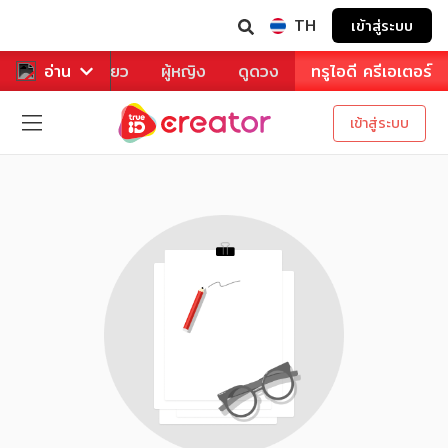
TH
เข้าสู่ระบบ
าหาร
อ่าน
ท่องเที่ยว
ผู้หญิง
ดูดวง
ทรูไอดี ครีเอเตอร์
เข้าสู่ระบบ