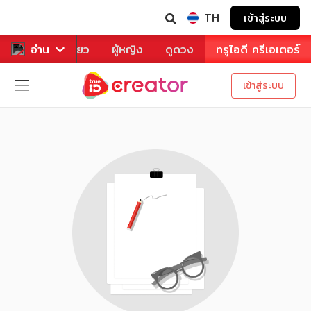
TH
เข้าสู่ระบบ
าหาร
อ่าน
ท่องเที่ยว
ผู้หญิง
ดูดวง
ทรูไอดี ครีเอเตอร์
เข้าสู่ระบบ