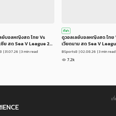
กีฬา
เลย์บอลหญิงสด ไทย Vs
ดูวอลเลย์บอลหญิงสด ไทย 
ีเซีย สด Sea V League 2…
เวียดนาม สด Sea V Leag
8
|
31.07.26
| 3 min read
BSports8
|
02.08.26
| 3 min read
7.2k
เกี
RIENCE