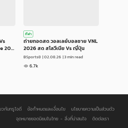
กีฬา
Vs
ถ่ายทอดสด วอลเลย์บอลชาย VNL
ue 20…
2026 สด สโลวีเนีย Vs ญี่ปุ่น
BSports8
|
02.08.26
| 3 min read
6.7k
่ยวกับทรูไอดี
ข้อกำหนดและเงื่อนไข
นโยบายความเป็นส่วนตัว
จุดหมายยอดนิยมในไทย - สิ่งที่น่าสนใจ
ติดต่อเรา