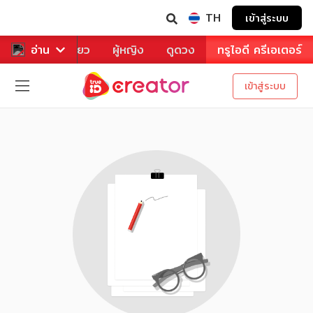
TH
เข้าสู่ระบบ
าหาร
อ่าน
ท่องเที่ยว
ผู้หญิง
ดูดวง
ทรูไอดี ครีเอเตอร์
เข้าสู่ระบบ