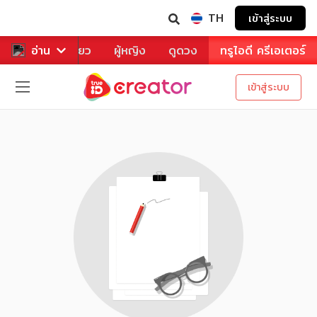
TH
เข้าสู่ระบบ
าหาร
อ่าน
ท่องเที่ยว
ผู้หญิง
ดูดวง
ทรูไอดี ครีเอเตอร์
เข้าสู่ระบบ