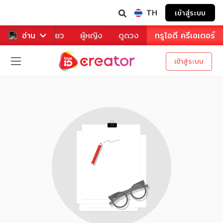
TH
เข้าสู่ระบบ
าหาร
อ่าน
ท่องเที่ยว
ผู้หญิง
ดูดวง
ทรูไอดี ครีเอเตอร์
เข้าสู่ระบบ