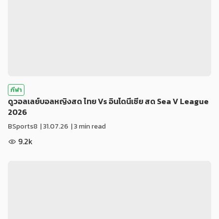
กีฬา
ดูวอลเลย์บอลหญิงสด ไทย Vs อินโดนีเซีย สด Sea V League
2026
BSports8
|
31.07.26
| 3 min read
9.2k