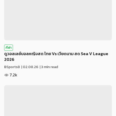
กีฬา
ดูวอลเลย์บอลหญิงสด ไทย Vs เวียดนาม สด Sea V League
2026
BSports8
|
02.08.26
| 3 min read
7.2k