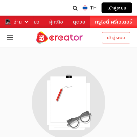
TH
เข้าสู่ระบบ
าหาร
อ่าน
ท่องเที่ยว
ผู้หญิง
ดูดวง
ทรูไอดี ครีเอเตอร์
เข้าสู่ระบบ