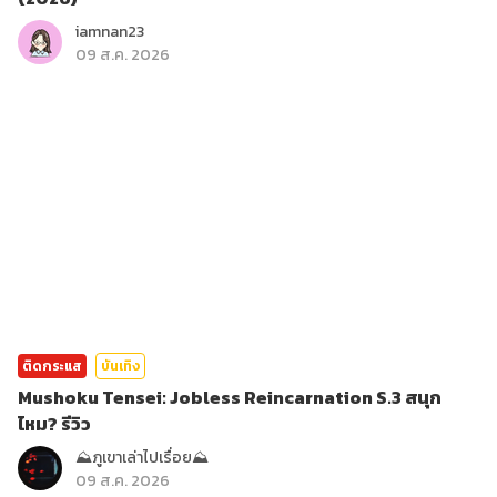
iamnan23
09 ส.ค. 2026
ติดกระแส
บันเทิง
Mushoku Tensei: Jobless Reincarnation S.3 สนุก
ไหม? รีวิว
⛰️ภูเขาเล่าไปเรื่อย⛰️
09 ส.ค. 2026