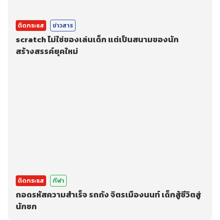
ติดกระแส
ข่าวสาร
scratch ไม่ใช่ของเล่นเด็ก แต่เป็นสนามของนัก
สร้างสรรค์ยุคใหม่
ติดกระแส
กีฬา
ถอดรหัสความสำเร็จ รถถัง จิตรเมืองนนท์ เด็กสู้ชีวิตสู่
นักชก