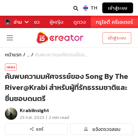
TH
เข้าสู่ระบบ
าหาร
อ่าน
ท่องเที่ยว
ผู้หญิง
ดูดวง
ทรูไอดี ครีเอเตอร์
เข้าสู่ระบบ
หน้าแรก
ค้นพบความมหัศจรรย์ขอ...
...
เพลง
ค้นพบความมหัศจรรย์ของ Song By The
River@Krabi สำหรับผู้ที่รักธรรมชาติและ
ชื่นชอบดนตรี
KrabiInsight
|
25 ก.พ. 2023
2 min read
แจ้งตรวจสอบ
แชร์