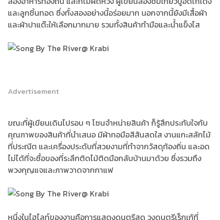
ลองอาหารท้องถิ่น และก็ไม่ผิดหวัง ผู้เขียนลองชิมเกี้ยวปูอัดไก่เด้ง
และลูกชิ้นทอด ซึ่งทั้งสองอย่างนี้อร่อยมาก นอกจากนี้ยังมีเสื้อผ้า
และผ้าปาแต๊ะให้เลือกมากมาย รวมทั้งสินค้าทำมือและน้ำแข็งไส
Advertisement
ขณะที่ผู้เขียนเดินไปรอบ ๆ โซนจำหน่ายสินค้า ก็รู้สึกประทับใจกับ
คุณภาพของสินค้าที่นำเสนอ มีผ้าทอมือสีสันสดใส งานแกะสลักไม้
ที่ประณีต และเครื่องประดับที่สวยงามที่ทำจากวัสดุท้องถิ่น และอด
ไม่ได้ที่จะซื้อของที่ระลึกติดไม้ติดมือกลับบ้านมาด้วย ซึ่งรวมถึง
พวงกุญแจและภาพวาดจากกาแฟ
หนึ่งในไฮไลท์ของงานคือการแสดงดนตรีสด วงดนตรีเร็กเก้ที่