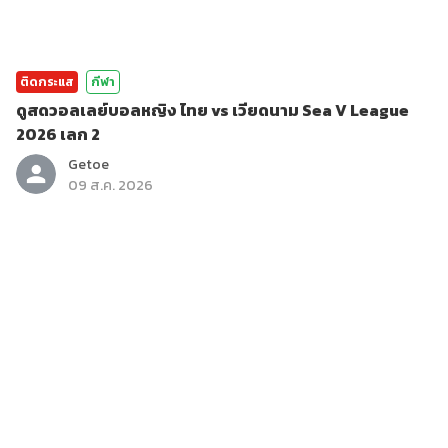
ติดกระแส
กีฬา
ดูสดวอลเลย์บอลหญิง ไทย vs เวียดนาม Sea V League
2026 เลก 2
Getoe
09 ส.ค. 2026