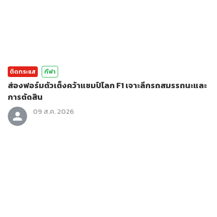
ติดกระแส
กีฬา
ส่องฟอร์มตัวเต็งคว้าแชมป์โลก F1 เจาะลึกรถสมรรถนะและ
การตัดสิน
09 ส.ค. 2026