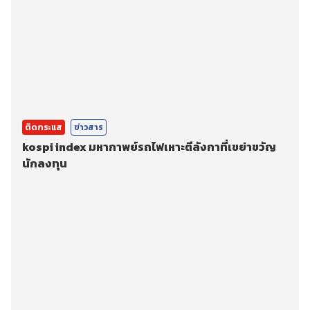
ติดกระแส
ข่าวสาร
kospi index มหากาพย์รถไฟเหาะตีลังกาที่เขย่าขวัญ
นักลงทุน