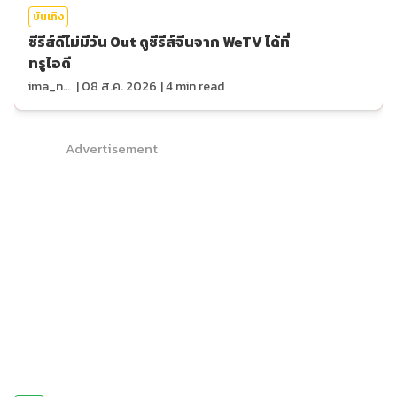
บันเทิง
ซีรีส์ดีไม่มีวัน Out ดูซีรีส์จีนจาก WeTV ได้ที่
ทรูไอดี
ima_nan
|
08 ส.ค. 2026
|
4
min read
Advertisement