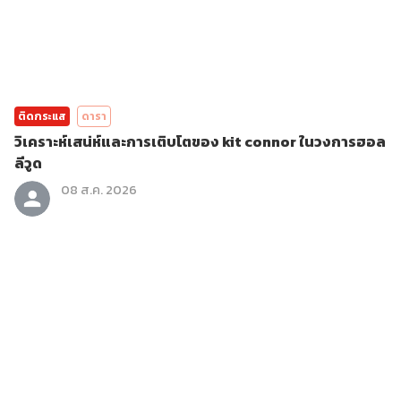
ติดกระแส
ดารา
วิเคราะห์เสน่ห์และการเติบโตของ kit connor ในวงการฮอล
ลีวูด
08 ส.ค. 2026