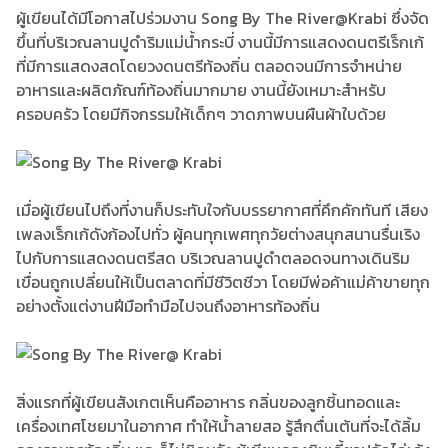
ผู้เขียนได้มีโอกาสไปร่วมงาน Song By The River@Krabi ซึ่งจัด
ขึ้นที่บริเวณลานปูดำริมแม่น้ำกระบี่ งานนี้มีการแสดงดนตรีเร็กเก้
ที่มีการแสดงสดโดยวงดนตรีท้องถิ่น ตลอดจนมีการจำหน่าย
อาหารและผลิตภัณฑ์ท้องถิ่นมากมาย งานนี้ยังเหมาะสำหรับ
ครอบครัว โดยมีกิจกรรมให้เด็กๆ วาดภาพบนผืนผ้าใบด้วย
เมื่อผู้เขียนไปถึงที่งานก็ประทับใจกับบรรยากาศที่คึกคักทันที เสียง
เพลงเร็กเก้ดังก้องไปทั่ว ผู้คนทุกเพศทุกวัยต่างสนุกสนานรื่นเริง
ไปกับการแสดงดนตรีสด บริเวณลานปูดำตลอดจนทางเดินริม
เขื่อนถูกเปลี่ยนให้เป็นตลาดที่มีชีวิตชีวา โดยมีพ่อค้าแม่ค้าขายทุก
อย่างตั้งแต่งานฝีมือทำมือไปจนถึงอาหารท้องถิ่น
สิ่งแรกที่ผู้เขียนสังเกตเห็นคืออาหาร กลิ่นของลูกชิ้นทอดและ
เครื่องเทศโชยมาในอากาศ ทำให้น้ำลายสอ รู้สึกตื่นเต้นที่จะได้ลิ้ม