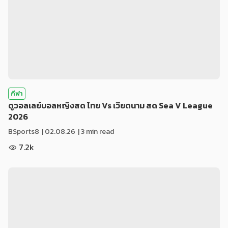
กีฬา
ดูวอลเลย์บอลหญิงสด ไทย Vs เวียดนาม สด Sea V League
2026
BSports8
|
02.08.26
| 3 min read
7.2k