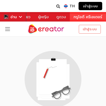
TH
เข้าสู่ระบบ
าหาร
อ่าน
ท่องเที่ยว
ผู้หญิง
ดูดวง
ทรูไอดี ครีเอเตอร์
เข้าสู่ระบบ