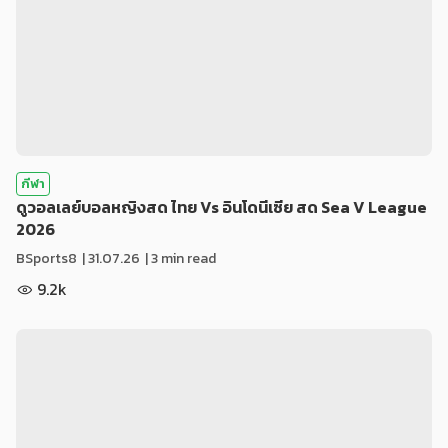
กีฬา
ดูวอลเลย์บอลหญิงสด ไทย Vs อินโดนีเซีย สด Sea V League
2026
BSports8
|
31.07.26
| 3 min read
9.2k