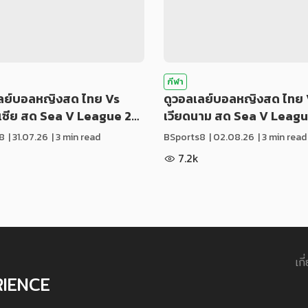
กีฬา
เลย์บอลหญิงสด ไทย Vs
ดูวอลเลย์บอลหญิงสด ไทย 
ีเซีย สด Sea V League 2…
เวียดนาม สด Sea V Leag
8
|
31.07.26
| 3 min read
BSports8
|
02.08.26
| 3 min read
7.2k
เกี
RIENCE