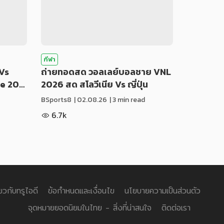
กีฬา
Vs
ถ่ายทอดสด วอลเลย์บอลชาย VNL
ue 20…
2026 สด สโลวีเนีย Vs ญี่ปุ่น
BSports8
|
02.08.26
| 3 min read
6.7k
่ยวกับทรูไอดี
ข้อกำหนดและเงื่อนไข
นโยบายความเป็นส่วนตัว
จุดหมายยอดนิยมในไทย - สิ่งที่น่าสนใจ
ติดต่อเรา