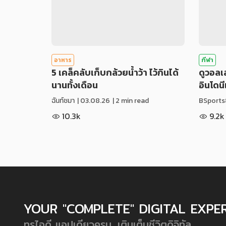
อาหาร
กีฬา
5 เคล็คลับเก็บกล้วยน้ำว้า ไว้กินได้
ดูวอล
นานทั้งเดือน
อินโดน
ฉันท์ชมา
|
03.08.26
| 2 min read
BSports
10.3k
9.2k
YOUR "COMPLETE" DIGITAL EXPE
ทรูไอดี แอปเดียวครบ...เติมเต็มชีวิตดิจิทัล