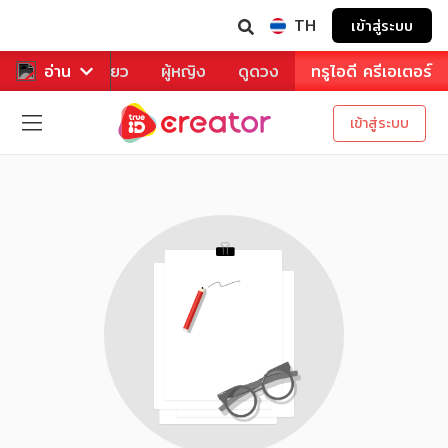
TH
เข้าสู่ระบบ
าหาร
อ่าน
ท่องเที่ยว
ผู้หญิง
ดูดวง
ทรูไอดี ครีเอเตอร์
เข้าสู่ระบบ