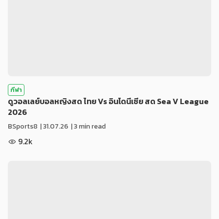
กีฬา
ดูวอลเลย์บอลหญิงสด ไทย Vs อินโดนีเซีย สด Sea V League
2026
BSports8
|
31.07.26
| 3 min read
9.2k