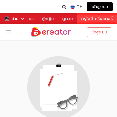
TH
เข้าสู่ระบบ
าหาร
อ่าน
ท่องเที่ยว
ผู้หญิง
ดูดวง
ทรูไอดี ครีเอเตอร์
เข้าสู่ระบบ