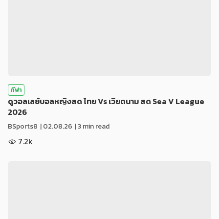
กีฬา
ดูวอลเลย์บอลหญิงสด ไทย Vs เวียดนาม สด Sea V League
2026
BSports8
|
02.08.26
| 3 min read
7.2k