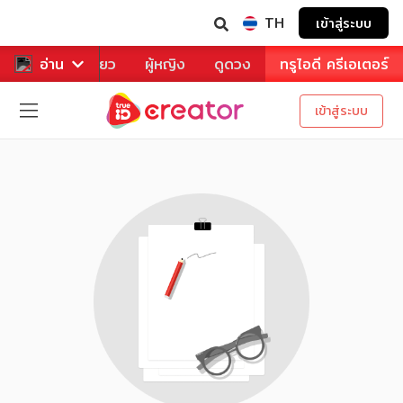
TH
เข้าสู่ระบบ
าหาร
อ่าน
ท่องเที่ยว
ผู้หญิง
ดูดวง
ทรูไอดี ครีเอเตอร์
เข้าสู่ระบบ