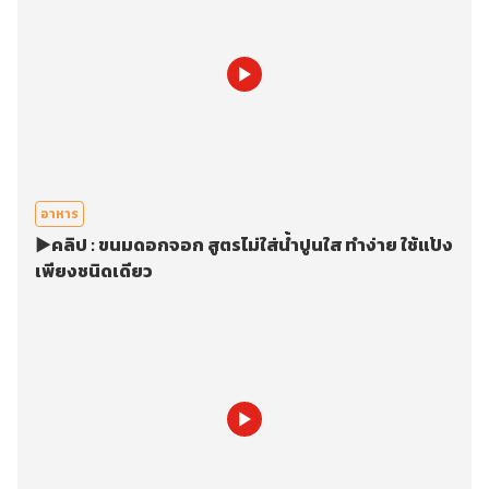
อาหาร
▶️คลิป : ขนมดอกจอก สูตรไม่ใส่น้ำปูนใส ทำง่าย ใช้แป้ง
เพียงชนิดเดียว