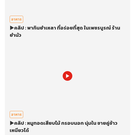
อาหาร
▶️คลิป : พากินยำเหลา ที่อร่อยที่สุด ในเพชรบูรณ์ ร้าน
ยำนัว
อาหาร
▶️คลิป : หมูทอดเสียบไม้ กรอบนอก นุ่มใน ขายคู่ข้าว
เหนียวได้