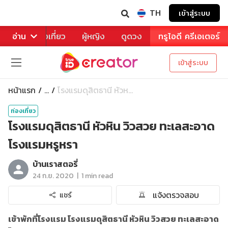
TH
เข้าสู่ระบบ
าหาร
อ่าน
ท่องเที่ยว
ผู้หญิง
ดูดวง
ทรูไอดี ครีเอเตอร์
เข้าสู่ระบบ
หน้าแรก
โรงแรมดุสิตธานี หัวห...
...
ท่องเที่ยว
โรงแรมดุสิตธานี หัวหิน วิวสวย ทะเลสะอาด
โรงแรมหรูหรา
บ้านเราสตอรี่
|
24 ก.ย. 2020
1 min read
แจ้งตรวจสอบ
แชร์
เข้าพักที่โรงแรม โรงแรมดุสิตธานี หัวหิน วิวสวย ทะเลสะอาด