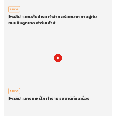
อาหาร
▶️คลิป : แยมสับปะรด ทำง่าย อร่อยมาก ทานคู่กับ
ขนมปังลูกเกด ฟาร์มเฮ้าส์
อาหาร
▶️คลิป : แกงกะหรี่ไก่ ทำง่าย รสชาติถึงเครื่อง