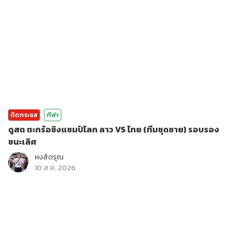
ติดกระแส
กีฬา
ดูสด ตะกร้อชิงแชมป์โลก ลาว VS ไทย (ทีมชุดชาย) รอบรอง
ชนะเลิศ
หงส์ดรุณ
10 ส.ค. 2026