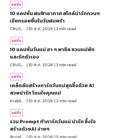
แฟชั่น
10 แคปชั่น ฝนฟ้าอากาศ สไตล์น่ารักกวนๆ
เรียกรอยยิ้มในวันฝนพรำ
CRUSHที่แปลว่าแอบชอบ
|
10 ส.ค. 2026
|
3
min read
แฟชั่น
10 แคปชั่นวันแม่ ฮา ๆ พาชิล ชวนแม่พัก
และรักตัวเอง
CRUSHที่แปลว่าแอบชอบ
|
10 ส.ค. 2026
|
3
min read
แฟชั่น
เคล็ดลับสร้างการ์ดวันแม่สุดซึ้งด้วย AI
สวยน่ารัก โดนใจคุณแม่
KrabiInsight
|
10 ส.ค. 2026
|
2
min read
แฟชั่น
รวม Prompt ทำการ์ดวันแม่ น่ารัก ซึ้งใจ
สร้างด้วยAI ง่ายๆ
jkcraf98
|
10 ส.ค. 2026
|
5
min read