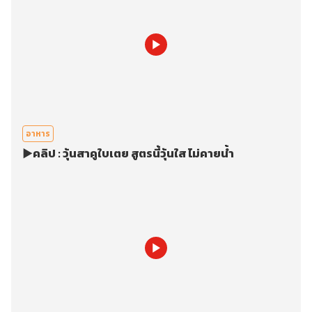
อาหาร
▶️คลิป : วุ้นสาคูใบเตย สูตรนี้วุ้นใส ไม่คายน้ำ