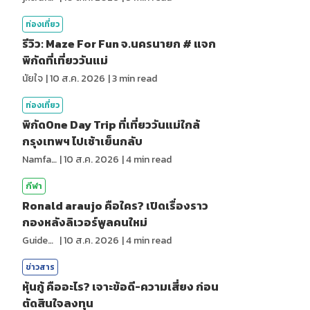
ท่องเที่ยว
รีวิว: Maze For Fun จ.นครนายก # แจก
พิกัดที่เที่ยววันแม่
นัยใจ
|
10 ส.ค. 2026
|
3
min read
ท่องเที่ยว
พิกัดOne Day Trip ที่เที่ยววันแม่ใกล้
กรุงเทพฯ ไปเช้าเย็นกลับ
NamfahPhupha
|
10 ส.ค. 2026
|
4
min read
กีฬา
Ronald araujo คือใคร? เปิดเรื่องราว
กองหลังลิเวอร์พูลคนใหม่
GuideKop
|
10 ส.ค. 2026
|
4
min read
ข่าวสาร
หุ้นกู้ คืออะไร? เจาะข้อดี-ความเสี่ยง ก่อน
ตัดสินใจลงทุน