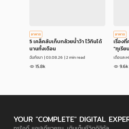
อาหาร
อาหาร
5 เคล็คลับเก็บกล้วยน้ำว้า ไว้กินได้
เรื่องที
นานทั้งเดือน
"ทุเรีย
ฉันท์ชมา
|
03.08.26
| 2 min read
เดือนละหม
15.8k
9.6k
YOUR "COMPLETE" DIGITAL EXPE
ทรูไอดี แอปเดียวครบ...เติมเต็มชีวิตดิจิทัล