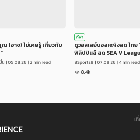
กีฬา
่คุณ (อาจ) ไม่เคยรู้ เกี่ยวกับ
ดูวอลเลย์บอลหญิงสด ไทย 
น"
ฟิลิปปินส์ สด SEA V Leag
ื่น
|
05.08.26
| 2 min read
BSports8
|
07.08.26
| 4 min read
8.4k
เกี
RIENCE