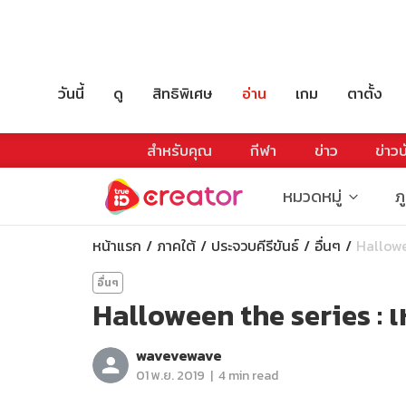
วันนี้
ดู
สิทธิพิเศษ
อ่าน
เกม
ตาตั้ง
สำหรับคุณ
กีฬา
ข่าว
ข่าวบ
หมวดหมู่
ภ
หน้าแรก
ภาคใต้
ประจวบคีรีขันธ์
อื่นๆ
Hallowe
อื่นๆ
Halloween the series : เหต
wavevewave
|
01 พ.ย. 2019
4 min read