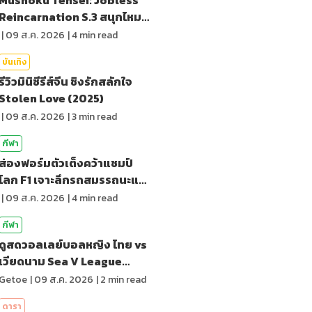
Reincarnation S.3 สนุกไหม?
รีวิว
|
09 ส.ค. 2026
|
4
min read
บันเทิง
รีวิวมินิซีรีส์จีน ชิงรักสลักใจ
Stolen Love (2025)
|
09 ส.ค. 2026
|
3
min read
กีฬา
ส่องฟอร์มตัวเต็งคว้าแชมป์
โลก F1 เจาะลึกรถสมรรถนะและ
การตัดสิน
|
09 ส.ค. 2026
|
4
min read
กีฬา
ดูสดวอลเลย์บอลหญิง ไทย vs
เวียดนาม Sea V League
2026 เลก 2
Getoe
|
09 ส.ค. 2026
|
2
min read
ดารา