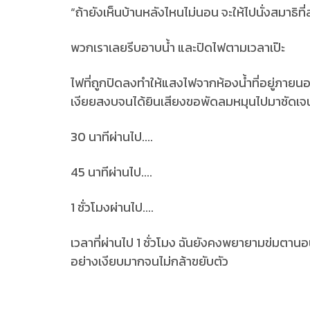
“ถ้ายังเห็นบ้านหลังไหนไม่นอน จะให้ไปนั่งสมาธิที่
พวกเราเลยรีบอาบน้ำ และปิดไฟตามเวลาเป๊ะ
ไฟที่ถูกปิดลงทำให้แสงไฟจากห้องน้ำที่อยู่ภาย
เงียยสงบจนได้ยินเสียงขอพัดลมหมุนไปมาชัดเจน
30 นาทีผ่านไป....
45 นาทีผ่านไป....
1 ชั่วโมงผ่านไป....
เวลาที่ผ่านไป 1 ชั่วโมง ฉันยังคงพยายามข่มตานอ
อย่างเงียบมากจนไม่กล้าขยับตัว