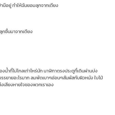
้าบีอยู่ ทำให้ฉันยอมลุกจากเตียง
็ลุกขึ้นมาจากเตียง
น้ำที่ไม่ไกลเท่าไหร่นัก นาฬิกาตรงประตูที่เดินผ่านบ่ง
บรรยายอะไรมาก ลมพัดเบาๆอ่อนๆสัมผัสกับผิวหนัง ใบไม้
ินถึงเสียงหายใจของพวกเราเอง