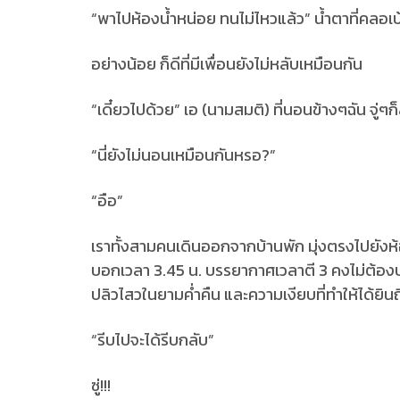
“พาไปห้องน้ำหน่อย ทนไม่ไหวแล้ว” น้ำตาที่คลอเบ
อย่างน้อย ก็ดีที่มีเพื่อนยังไม่หลับเหมือนกัน
“เดี๋ยวไปด้วย” เอ (นามสมติ) ที่นอนข้างๆฉัน จู่ๆก
“นี่ยังไม่นอนเหมือนกันหรอ?”
“อือ”
เราทั้งสามคนเดินออกจากบ้านพัก มุ่งตรงไปยังห้อง
บอกเวลา 3.45 น. บรรยากาศเวลาตี 3 คงไม่ต้อง
ปลิวไสวในยามค่ำคืน และความเงียบที่ทำให้ได้ย
“รีบไปจะได้รีบกลับ”
ซู่!!!