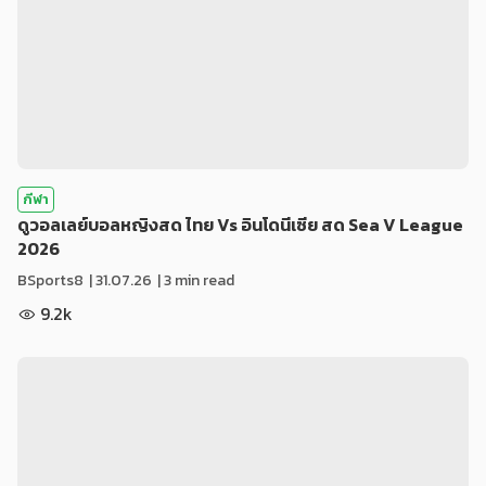
กีฬา
ดูวอลเลย์บอลหญิงสด ไทย Vs อินโดนีเซีย สด Sea V League
2026
BSports8
|
31.07.26
| 3 min read
9.2k