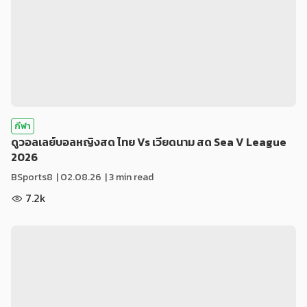
กีฬา
ดูวอลเลย์บอลหญิงสด ไทย Vs เวียดนาม สด Sea V League
2026
BSports8
|
02.08.26
| 3 min read
7.2k