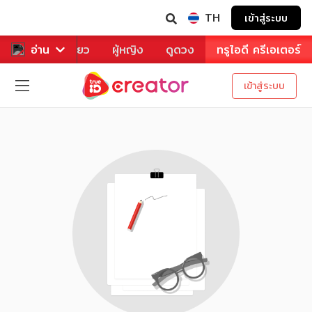
TH
เข้าสู่ระบบ
าหาร
อ่าน
ท่องเที่ยว
ผู้หญิง
ดูดวง
ทรูไอดี ครีเอเตอร์
เข้าสู่ระบบ