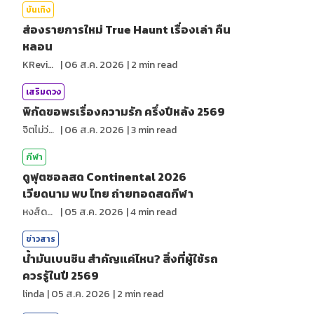
บันเทิง
ส่องรายการใหม่ True Haunt เรื่องเล่า คืน
หลอน
KReview
|
06 ส.ค. 2026
|
2
min read
เสริมดวง
พิกัดขอพรเรื่องความรัก ครึ่งปีหลัง 2569
จิตไม่ว่าง
|
06 ส.ค. 2026
|
3
min read
กีฬา
ดูฟุตซอลสด Continental 2026
เวียดนาม พบ ไทย ถ่ายทอดสดกีฬา
หงส์ดรุณ
|
05 ส.ค. 2026
|
4
min read
ข่าวสาร
น้ำมันเบนซิน สำคัญแค่ไหน? สิ่งที่ผู้ใช้รถ
ควรรู้ในปี 2569
linda
|
05 ส.ค. 2026
|
2
min read