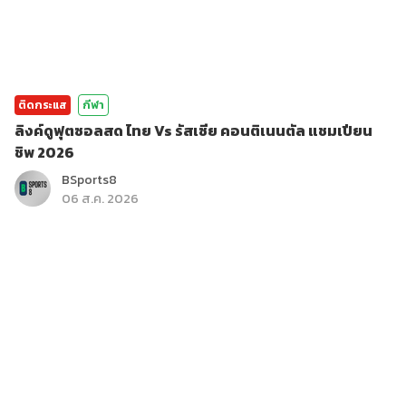
ติดกระแส
กีฬา
ลิงค์ดูฟุตซอลสด ไทย Vs รัสเซีย คอนติเนนตัล แชมเปียน
ชิพ 2026
BSports8
06 ส.ค. 2026