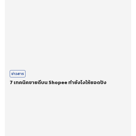
ข่าวสาร
7 เทคนิคขายดีบน Shopee ทำยังไงให้ยอดปัง