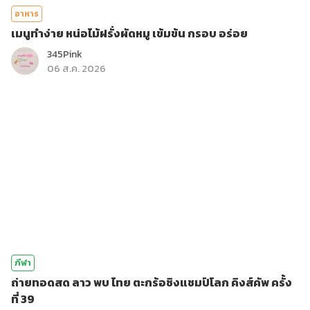
อาหาร
เมนูทำง่าย หน่อไม้ฝรั่งผัดหมู เข้มข้น กรอบ อร่อย
345Pink
06 ส.ค. 2026
กีฬา
ถ่ายทอดสด ลาว พบ ไทย ตะกร้อชิงแชมป์โลก คิงส์คัพ ครั้ง
ที่ 39