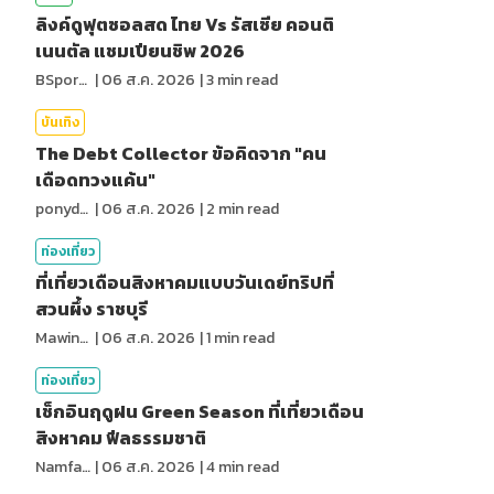
ลิงค์ดูฟุตซอลสด ไทย Vs รัสเซีย คอนติ
เนนตัล แชมเปียนชิพ 2026
BSports8
|
06 ส.ค. 2026
|
3
min read
บันเทิง
The Debt Collector ข้อคิดจาก "คน
เดือดทวงแค้น"
ponydiary
|
06 ส.ค. 2026
|
2
min read
ท่องเที่ยว
ที่เที่ยวเดือนสิงหาคมแบบวันเดย์ทริปที่
สวนผึ้ง ราชบุรี
MawinMatravel
|
06 ส.ค. 2026
|
1
min read
ท่องเที่ยว
เช็กอินฤดูฝน Green Season ที่เที่ยวเดือน
สิงหาคม ฟีลธรรมชาติ
NamfahPhupha
|
06 ส.ค. 2026
|
4
min read