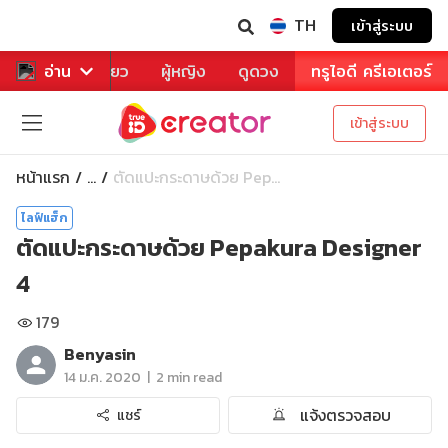
TH
เข้าสู่ระบบ
าหาร
อ่าน
ท่องเที่ยว
ผู้หญิง
ดูดวง
ทรูไอดี ครีเอเตอร์
เข้าสู่ระบบ
หน้าแรก
ตัดแปะกระดาษด้วย Pep...
...
ไลฟ์แฮ็ก
ตัดแปะกระดาษด้วย Pepakura Designer
4
179
Benyasin
|
14 ม.ค. 2020
2 min read
แจ้งตรวจสอบ
แชร์