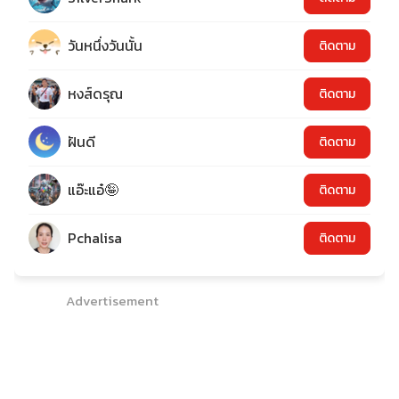
วันหนึ่งวันนั้น
ติดตาม
หงส์ดรุณ
ติดตาม
ฝันดี
ติดตาม
แอ๊ะแอ๋🤪
ติดตาม
Pchalisa
ติดตาม
Advertisement