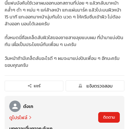
นี้แฟนบังคับใช้เวลาผมออกนอกสถานที่บ่อย ๆ แล้วกลับมาหน้า
คล้ำๆ ดำ ๆ หม่น ๆ แค่ล้างหน้า แกะแผ่นมาร์ค แล้วโปะบนผิวหน้า
15 นาที แกะออกมาหน้านุ่มทันใด นวด ๆ ให้ครีมซึมเข้าผิว ไม่ต้อง
ล้างออก นอนได้เลยครับ
ทั้งหมดนี่คือเคล็ดลับผิวใสของชายสายลุยแบบผม ที่นำมาแบ่งปัน
กัน เผื่อเป็นประโยชน์กับเพื่อน ๆ นะครับ
วันหน้าถ้ามีเคล็ดลับอะไรดี ๆ ผมจะมาแบ่งปันเพื่อน ๆ อีกนะครับ
ขอบคุณครับ
แจ้งตรวจสอบ
แชร์
ตังเก
ดูโปรไฟล์
ติดตาม
บทความอื่นๆจาก ตังเก