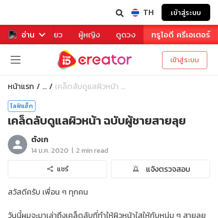
TH
เข้าสู่ระบบ
าหาร
อ่าน
ท่องเที่ยว
ผู้หญิง
ดูดวง
ทรูไอดี ครีเอเตอร์
เข้าสู่ระบบ
หน้าแรก
เคล็ดลับดูแลผิวหน้า ...
...
ไลฟ์แฮ็ก
เคล็ดลับดูแลผิวหน้า ฉบับผู้ชายสายลุย
ตังเก
|
14 ม.ค. 2020
2 min read
แจ้งตรวจสอบ
แชร์
สวัสดีครับ เพื่อน ๆ ทุกคน
วันนี้ผมจะมาเล่าถึงเคล็ดลับที่ทำให้ผิวหน้าใสให้กับหนุ่ม ๆ สายลุย