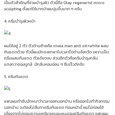
เป็นตัวสำคัญที่ฃ่วยบำรุงผิว ตัวนี้คือ Olay regenerist micro
sculpting ตั้งแต่ใช้มาหน้าผมนุ่มขึ้นมาก ๆ ครับ
4. ครีมบำรุงผิวหน้า
ผมใช้อยู่ 2 ตัว ตัวด้านซ้ายคือ nivea men anti oil+white ผสม
กันแดดด้วย ตัวนี้ผมมักจะพกพาไปเวลาไปต่างจังหวัด เพราะเป็น
ครีมผสมกันแดด ตัวเดียวจบ ส่วนอีกตัวคือครีมบำรุงกลิ่น
แตงกวาของบูทส์ มีกลิ่นหอมอ่อน ๆ ซึมเร็วดีครับ
5. ครีมกันแดด
แฟนผมกำชับนักหนาว่าเวลาออกนอกบ้าน หรือออกไปทำกิจกรรม
นอกบ้าน จะต้องไม่ลืมทาครีมกันแดด ก่อนหน้านี้ ผมไม่ค่อยใช้
เนื่องจากไม่ชอบความเหนียวเหนอะหนะของครีมกันแดด แฟนผม