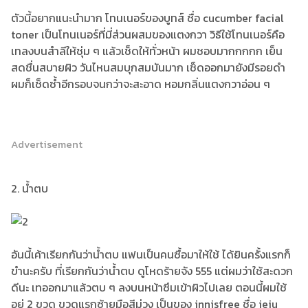
ตัวนี้อยากแนะนำมาก โทนเนอร์ของบูทส์ ชื่อ cucumber facial
toner เป็นโทนเนอร์ที่มี่ส่วนผสมของแตงกวา วิธีใช้โทนเนอร์คือ
เทลงบนสำลีให้ชุ่ม ๆ แล้วเช็ดให้ทั่วหน้า ผมชอบมากกกกก เย็น
สดชื่นสบายผิว วันไหนสมบุกสมบันมาก เช็ดออกมายังมีรอยดำ
ผมก็เช็ดซ้ำอีกรอบจนกว่าจะสะอาด หอมกลิ่นแตงกวาอ่อน ๆ
Advertisement
2. น้ำตบ
อันนี้เค้าเรียกกันว่าน้ำตบ แฟนเป็นคนซื้อมาให้ใช้ ได้ยินครั้งแรกก็
ขำนะครับ ที่เรียกกันว่าน้ำตบ ดูโหดร้ายจัง 555 แต่ผมว่าใช้สะดวก
ดีนะ เทออกมาแล้วตบ ๆ ลงบนหน้าซึมเข้าผิวไปเลย ตอนนี้ผมใช้
อยู่ 2 ขวด ขวดแรกซ้ายมือสีม่วง เป็นของ innisfree ชื่อ jeju