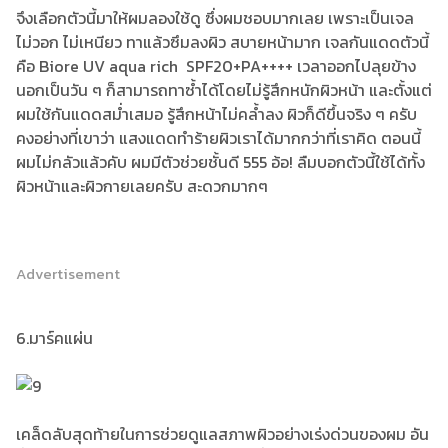
จึงเลือกตัวนี้มาให้ผมลองใช้ดู ซึ่งผมชอบมากเลย เพราะเป็นเจล
ไม่วอก ไม่เหนียว ทาแล้วซึมลงผิว สบายหน้ามาก เจลกันแดดตัวนี้
คือ Biore UV aqua rich SPF20+PA++++ เวลาออกไปลุยข้าง
นอกเป็นวัน ๆ ก็สามารถทาซ้ำได้โดยไม่รู้สึกหนักผิวหน้า และตั้งแต่
ผมใช้กันแดดสม่ำเสมอ รู้สึกหน้าไม่คล้ำลง ผิวก็ดีขึ้นจริง ๆ ครับ
คงอย่างที่เขาว่า แสงแดดทำร้ายผิวเราได้มากกว่าที่เราคิด ตอนนี้
ผมไม่กลัวแล้วคับ ผมมีตัวช่วยชั้นดี 555 อ้อ! ลืมบอกตัวนี้ใช้ได้ทั้ง
ผิวหน้าและผิวกายเลยครับ สะดวกมากๆ
Advertisement
6.มาร์คแผ่น
เคล็ดลับสุดท้ายในการช่วยดูแลสภาพผิวอย่างเร่งด่วนของผม อัน