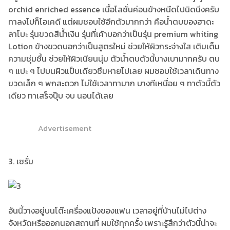
orchid enriched essence เนื้อโลชั่นค่อนข้างหนืดไปนิดนึงครับ
ทาลงไปก็โอเคดี แต่ผมชอบใช้อีกตัวมากกว่า คือน้ำตบของฮาดะ
ลาโบะ รุ่นขวดสีน้ำเงิน รุ่นที่เค้าบอกว่าเป็นรุ่น premium whiting
Lotion ข้างขวดบอกว่าเป็นสูตรใหม่ ช่วยให้ผิวกระจ่างใส เติมเต็ม
ความชุ่มชื้น ช่วยให้ผิวเนียนนุ่ม ตัวน้ำตบตัวนี้บางเบามากครับ ตบ
ๆ แปะ ๆ ไปบนผิวแป็บเดียวซึมหายไปเลย ผมชอบใช้เวลาเดินทาง
ขวดเล็ก ๆ พกสะดวก ไม่ใช้เวลาทามาก บางทีเหนื่อย ๆ ทาตัวนี้ตัว
เดียว ทาเสร็จปุ๊บ จบ นอนได้เลย
Advertisement
3. เซรั่ม
อันนี้วางอยู่บนโต๊ะเครื่องแป้งของแฟน เวลาอยู่ที่บ้านไม่ไปต่าง
จังหวัดหรือออกนอกสถานที่ ผมใช้ทุกครั้ง เพราะรู้สึกว่าตัวนี้น่าจะ