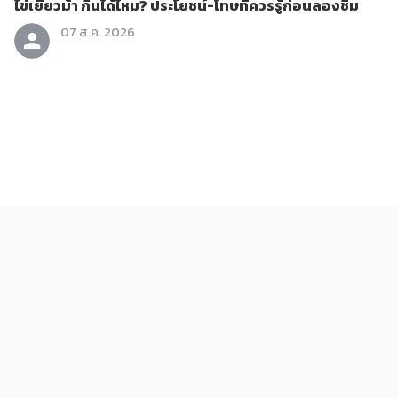
ไข่เยี่ยวม้า กินได้ไหม? ประโยชน์-โทษที่ควรรู้ก่อนลองชิม
07 ส.ค. 2026
ข่าวสาร
ถอนทิ้งทำไม? 6 วัชพืชกินได้ที่มีประโยชน์กว่าที่คิด
07 ส.ค. 2026