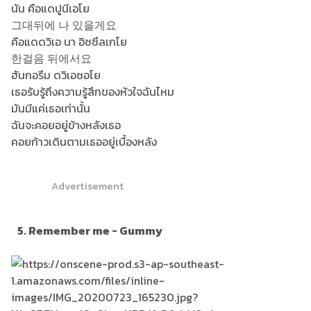
นัน คือแดปูนีเอโย
그대뒤에 나 있을게요
คือแดดวิเอ นา อิซซึลเกโย
한걸음 뒤에서요
ฮันกอรึม ดวิเอซอโย
เธอรับรู้ถึงความรู้สึกของหัวใจฉันไหม
มันมีแค่เธอเท่านั้น
ฉันจะคอยอยู่ข้างหลังเธอ
คอยก้าวเดินตามเธออยู่เบื้องหลัง
Advertisement
5. Remember me - Gummy