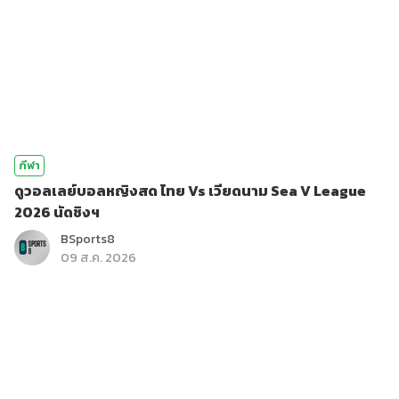
กีฬา
ดูวอลเลย์บอลหญิงสด ไทย Vs เวียดนาม Sea V League
2026 นัดชิงฯ
BSports8
09 ส.ค. 2026