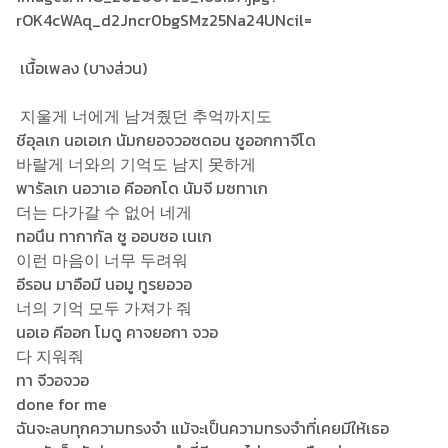
เนื้อเพลง (บางส่วน)
지울게 너에게 남겨줬던 추억까지도
ชีอุลเก นอเอเก นัมกยอจวอซดอน ชูออกกาจีโด
바랄게 너와의 기억도 남지 못하게
พารัลเก นอวาเอ คีออกโด นัมจี มซทาเก
더는 다가갈 수 없어 네게
ทอนึน ทากากัล ซู ออบซอ เนเก
이런 마음이 너무 두려워
อีรอน มาอือมี นอมู ทูรยอวอ
너의 기억 모두 가져가 줘
นอเอ คีออก โมดู คาจยอกา จวอ
다 지워줘
ทา จีวอจวอ
done for me
ฉันจะลบทุกความทรงจำ แม้จะเป็นความทรงจำที่เคยมีให้เธอ