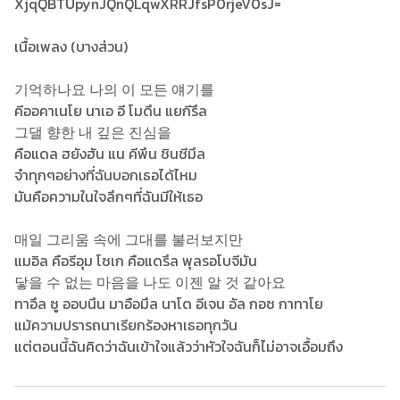
เนื้อเพลง (บางส่วน)
기억하나요 나의 이 모든 얘기를
คีออคาเนโย นาเอ อี โมดึน แยกีรึล
그댈 향한 내 깊은 진심을
คือแดล ฮยังฮัน แน คีพึน ชินชีมึล
จำทุกๆอย่างที่ฉันบอกเธอได้ไหม
มันคือความในใจลึกๆที่ฉันมีให้เธอ
매일 그리움 속에 그대를 불러보지만
แมอิล คือรีอุม โซเก คือแดรึล พุลรอโบจีมัน
닿을 수 없는 마음을 나도 이젠 알 것 같아요
ทาอึล ซู ออบนึน มาอือมึล นาโด อีเจน อัล กอซ กาทาโย
แม้ความปรารถนาเรียกร้องหาเธอทุกวัน
แต่ตอนนี้ฉันคิดว่าฉันเข้าใจแล้วว่าหัวใจฉันก็ไม่อาจเอื้อมถึง