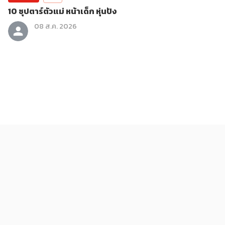
10 ซุปตาร์ตัวแม่ หน้าเด็ก หุ่นปัง
08 ส.ค. 2026
ติดกระแส
บันเทิง
รู้จักตัวละครชายสุดเท่ใน BLEACH สงครามเลือดพันปี
08 ส.ค. 2026