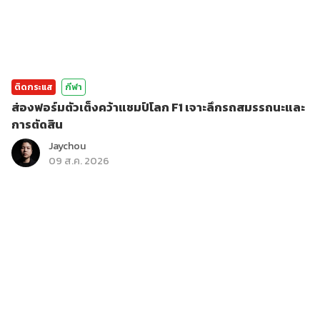
ติดกระแส
กีฬา
ส่องฟอร์มตัวเต็งคว้าแชมป์โลก F1 เจาะลึกรถสมรรถนะและ
การตัดสิน
Jaychou
09 ส.ค. 2026