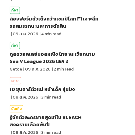
กีฬา
ส่องฟอร์มตัวเต็งคว้าแชมป์โลก F1 เจาะลึก
รถสมรรถนะและการตัดสิน
|
09 ส.ค. 2026
|
4
min read
กีฬา
ดูสดวอลเลย์บอลหญิง ไทย vs เวียดนาม
Sea V League 2026 เลก 2
Getoe
|
09 ส.ค. 2026
|
2
min read
ดารา
10 ซุปตาร์ตัวแม่ หน้าเด็ก หุ่นปัง
|
08 ส.ค. 2026
|
3
min read
บันเทิง
รู้จักตัวละครชายสุดเท่ใน BLEACH
สงครามเลือดพันปี
|
08 ส.ค. 2026
|
3
min read