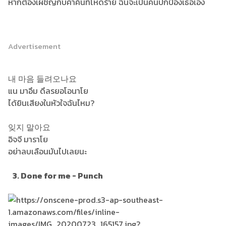
หากต้องเผชิญกับค่ำคืนที่โหดร้าย ฉันจะเป็นคนปกป้องเธอเอง
Advertisement
내 마음 들려오나요
แน มาอึม ดึลรยอโอนาโย
ได้ยินเสียงในหัวใจฉันไหม?
잊지 말아요
อิจจี มาราโย
อย่าลบเลือนมันไปเลยนะ
3. Done for me - Punch