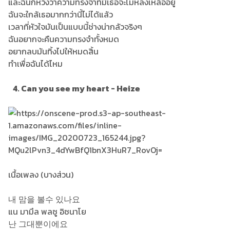
และฉันก็หวังว่าความทรงจำที่มีเธอจะไม่หลงเหลืออยู่
ฉันจะใกล้เธอมากกว่านี้ไม่ได้แล้ว
เวลาที่หัวใจมันเป็นแบบนี้ช่างน่ากลัวจริงๆ
ฉันอยากจะคืนความทรงจำทั้งหมด
อยากลบมันทิ้งไปให้หมดสิ้น
ทำเพื่อฉันได้ไหม
4. Can you see my heart - Heize
เนื้อเพลง (บางส่วน)
내 맘을 볼수 있나요
แน มามึล พลซู อิซนาโย
난 그대뿐이에요