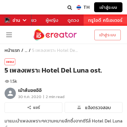
TH
เข้าสู่ระบบ
าหาร
อ่าน
ท่องเที่ยว
ผู้หญิง
ดูดวง
ทรูไอดี ครีเอเตอร์
เข้าสู่ระบบ
หน้าแรก
5 เพลงเพราะ Hotel De...
...
เพลง
5 เพลงเพราะ Hotel Del Luna ost.
1.5k
เม้าส์มอยอิอิ
|
30 ก.ค. 2020
2 min read
แจ้งตรวจสอบ
แชร์
มาแนะนำเพลงเพราะๆความหมายลึกซึ้งจากซีรีส์ Hotel Del Luna