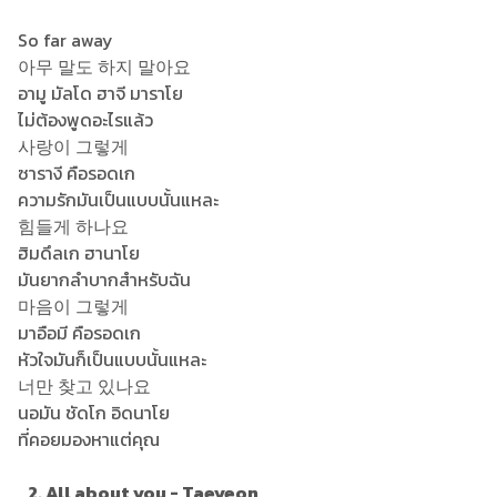
So far away
아무 말도 하지 말아요
อามู มัลโด ฮาจี มาราโย
ไม่ต้องพูดอะไรแล้ว
사랑이 그렇게
ซารางี คือรอดเก
ความรักมันเป็นแบบนั้นแหละ
힘들게 하나요
ฮิมดึลเก ฮานาโย
มันยากลำบากสำหรับฉัน
마음이 그렇게
มาอือมี คือรอดเก
หัวใจมันก็เป็นแบบนั้นแหละ
너만 찾고 있나요
นอมัน ชัดโก อิดนาโย
ที่คอยมองหาแต่คุณ
2. All about you - Taeyeon