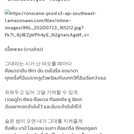
เนื้อเพลง (บางส่วน)
그대라는 시가 난 떠오를 때마다
คือแดรานึน ชีกา นัน ตอโอรึล แตมาดา
ทุกครั้งที่ฉันปรากฏตัวพร้อมกับบทกวีที่ฉันเรียกว่าเธอ
외워두고 싶어 그댈 기억할 수 있게
เววอดูโก ชีพอ คือแดล กีออกคัล ซู อิซเก
ฉันอยากจดจำมันไว้ และฉันจะจำมันให้ได้
슬픈 밤이 오면 내가 그대를 지켜줄게
ซึลพึน บามี โอมยอน แนกา คือแดรึล ชีคยอจุลเก