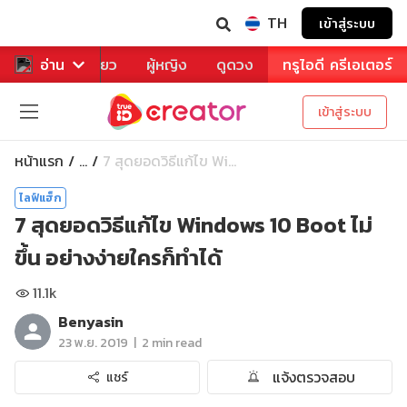
TH
เข้าสู่ระบบ
าหาร
อ่าน
ท่องเที่ยว
ผู้หญิง
ดูดวง
ทรูไอดี ครีเอเตอร์
เข้าสู่ระบบ
หน้าแรก
7 สุดยอดวิธีแก้ไข Wi...
...
ไลฟ์แฮ็ก
7 สุดยอดวิธีแก้ไข Windows 10 Boot ไม่
ขึ้น อย่างง่ายใครก็ทำได้
11.1k
Benyasin
|
23 พ.ย. 2019
2 min read
แจ้งตรวจสอบ
แชร์