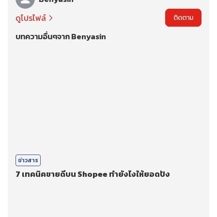
ดูโปรไฟล์
ติดตาม
บทความอื่นๆจาก Benyasin
ข่าวสาร
7 เทคนิคขายดีบน Shopee ทำยังไงให้ยอดปัง