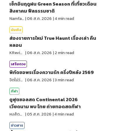
เช็กอินฤดูฝน Green Season ที่เที่ยวเดือน
สิงหาคม ฟีลธรรมชาติ
NamfahPhupha
|
06 ส.ค. 2026
|
4
min read
บันเทิง
ส่องรายการใหม่ True Haunt เรื่องเล่า คืน
หลอน
KReview
|
06 ส.ค. 2026
|
2
min read
เสริมดวง
พิกัดขอพรเรื่องความรัก ครึ่งปีหลัง 2569
จิตไม่ว่าง
|
06 ส.ค. 2026
|
3
min read
กีฬา
ดูฟุตซอลสด Continental 2026
เวียดนาม พบ ไทย ถ่ายทอดสดกีฬา
หงส์ดรุณ
|
05 ส.ค. 2026
|
4
min read
ข่าวสาร