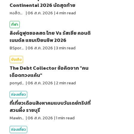
Continental 2026 นัดสุดท้าย
หงส์ดรุณ
|
06 ส.ค. 2026
|
4
min read
กีฬา
ลิงค์ดูฟุตซอลสด ไทย Vs รัสเซีย คอนติ
เนนตัล แชมเปียนชิพ 2026
BSports8
|
06 ส.ค. 2026
|
3
min read
บันเทิง
The Debt Collector ข้อคิดจาก "คน
เดือดทวงแค้น"
ponydiary
|
06 ส.ค. 2026
|
2
min read
ท่องเที่ยว
ที่เที่ยวเดือนสิงหาคมแบบวันเดย์ทริปที่
สวนผึ้ง ราชบุรี
MawinMatravel
|
06 ส.ค. 2026
|
1
min read
ท่องเที่ยว