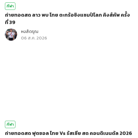
กีฬา
ถ่ายทอดสด ลาว พบ ไทย ตะกร้อชิงแชมป์โลก คิงส์คัพ ครั้ง
ที่ 39
หงส์ดรุณ
06 ส.ค. 2026
กีฬา
ถ่ายทอดสด ฟุตซอล ไทย Vs รัสเซีย สด คอนติเนนตัล 2026