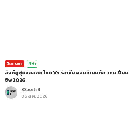
ติดกระแส
กีฬา
ลิงค์ดูฟุตซอลสด ไทย Vs รัสเซีย คอนติเนนตัล แชมเปียน
ชิพ 2026
BSports8
06 ส.ค. 2026