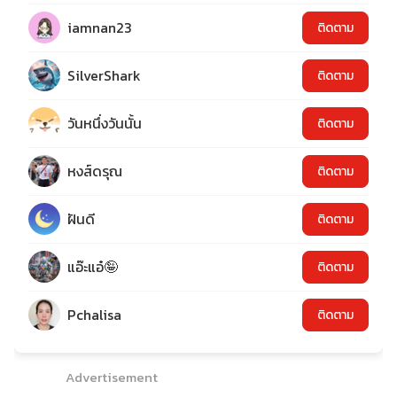
iamnan23
ติดตาม
SilverShark
ติดตาม
วันหนึ่งวันนั้น
ติดตาม
หงส์ดรุณ
ติดตาม
ฝันดี
ติดตาม
แอ๊ะแอ๋🤪
ติดตาม
Pchalisa
ติดตาม
Advertisement