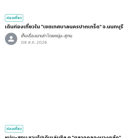
ท่องเที่ยว
เดินท่องเที่ยวใน "เขตเทศบาลนครปากเกร็ด" จ.นนทบุรี
เก็บเรื่องมาเล่า โดยหนุ่ม-สุทน
08 ส.ค. 2026
ท่องเที่ยว
หนุ่ม-สุทน ชวนไปเดินเล่นชิล ๆ "ตลาดคลองบางคูลัด"