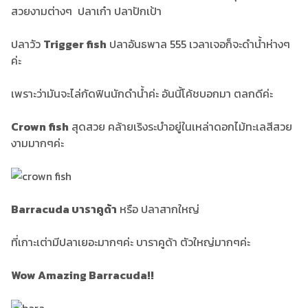
สวยงามต่างๆ ปลาเก๋า ปลาปักเป้า
ปลาวัว
Trigger fish
ปลาอันธพาล 555 เวลาเจอก็จะดำน้ำห่างๆ
ค่ะ
เพราะว่ามันจะไล่กัดฟินนักดำน้ำค่ะ อันนี้โค้ชบอกมา ตลกดีค่ะ
Crown fish
สุดสวย คล้ายเริงระบำอยู่ในเหล่าดอกไม้ทะเลสีสวย
งามมากๆค่ะ
Barracuda บาราคูด้า
หรือ ปลาสากใหญ่
ที่เกาะเต่ามีปลาเยอะมากๆค่ะ บาราคูด้า ตัวใหญ่มากๆค่ะ
Wow Amazing Barracuda!!