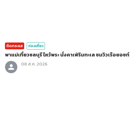
ติดกระแส
ท่องเที่ยว
พาแม่เที่ยวชลบุรี ไหว้พระ นั่งคาเฟ่ริมทะเล ชมวิวเรือยอชท์
08 ส.ค. 2026