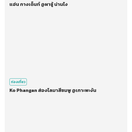
แฮ่น กางเต็นท์ @ผาชู้ น่านไง
ท่องเที่ยว
Ko Phangan ส่องโลมาสีชมพู @เกาะพะงัน