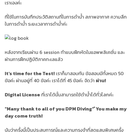
เราเองค่ะ
ที่ใช้ในการบันทึกประวัติสถานที่ในการดำน้ำ สภาพอากาศ ความลึก
ในการดำน้ำ ระยะเวลาการดำน้ำค่ะ
หลังจากเรียนผ่าน 6 session ทำแบบฝึกหัดในแอพพลิเคชั่น และ
ผ่านการฝึกปฏิบัติภาคทะเลแล้ว
It's time for the Test!
เราก็มาสอบกัน ข้อสอบมีทั้งหมด 50
ข้อค่ะ ผ่านอยู่ที่ 40 ข้อค่ะ เราได้ที่ 45 ข้อค่ะ จัดว่า
ผ่าน!
Digital License
ที่เราได้นั้นสามารถใช้ดำน้ำได้ทั่วโลกค่ะ
"Many thank to all of you DPM Diving" ํ You make my
day come truth!
นับว่าครั้งนี้เป็นประสบการณ์และความทรงจำที่สุดแสนพิเศษครั้ง