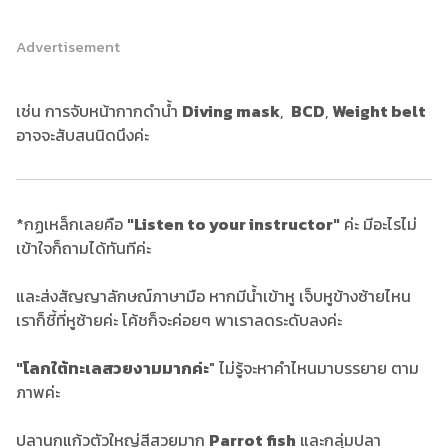
Advertisement
เช่น การจับหน้ากากดำน้ำ
Diving mask
,
BCD
,
Weight belt
อาจจะสับสนนิดนึงค่ะ
*กฏเหล็กเลยคือ
"Listen to your instructor"
ค่ะ มีอะไรไม่
เข้าใจก็ถามได้ทันทีค่ะ
และส่งสัญญาลักษณ์ภาษามือ หากมีน้ำเข้าหู เจ็บหูข้างซ้ายไหน
เราก็ชี้ที่หูซ้ายค่ะ โค้ชก็จะค่อยๆ พาเราลดระดับลงค่ะ
"โลกใต้ทะเลสวยงามมากค่ะ
" ไม่รู้จะหาคำไหนมาบรรยาย ตาม
ภาพค่ะ
ปลานกแก้วตัวใหญ่สีสวยมาก
Parrot fish
และกลุ่มปลา