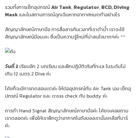
รวมทั้งการเซ็ทอุปกรณ์
Air Tank
,
Regulator
,
BCD, Diving
Mask
และในสถานการณ์ฉุกเฉินหากอากาศหมดทำอย่างไร
สัญญาลักษณ์ภาษามือ การสื่อสารกันเวลาที่เราดำน้ำ เราจะใช้
สัญญาลักษณ์มือนะคะ ซึ่งเป็นความรู้ใหม่ที่น่าสนใจมากๆค่ะ ^^
วันที่ 2
เรียนอีก 2 บทเรียน และฝึกปฏิบัติจริงที่ทะเล ในระดับไม่
เกิน 12 เมตร 2 Dive ค่ะ
โค้ชก็จะมีการทดสอบเราค่ะ ให้ต่ออุปกรณ์กับ Air Tank เอง เช็กอุ
ปกรณ์ Regulator และ cross check กับ buddy ค่ะ
การทำ Hand Signal สัญญาลักษณ์ภาษามือค่ะ โค้ชจะคอยถาม
เราตลอดค่ะ เพื่อให้เราฝึกดูว่าอากาศในถังของเรานั้นเหลือกี่บาร์
ค่ะ