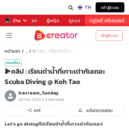
TH
เข้าสู่ระบบ
าหาร
อ่าน
ท่องเที่ยว
ผู้หญิง
ดูดวง
ทรูไอดี ครีเอเตอร์
เข้าสู่ระบบ
หน้าแรก
▶️คลิป : เรียนดำน้ำท...
...
ท่องเที่ยว
▶️คลิป : เรียนดำน้ำที่เกาะเต่ากันเถอะ
Scuba Diving @ Koh Tao
Icecream_Sunday
|
20 ก.ค. 2021
3 min read
แจ้งตรวจสอบ
แชร์
Let's go diving!
ไปเรียนดำน้ำที่เกาะเต่ากันเถอะ!