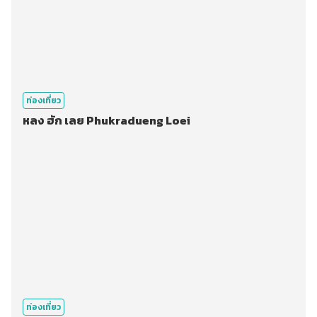
ท่องเที่ยว
หลง ฮัก เลย Phukradueng Loei
ท่องเที่ยว