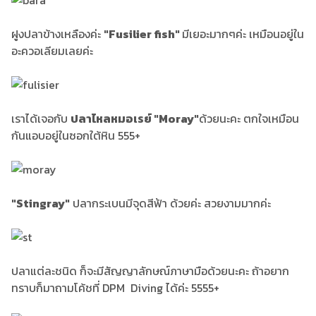
ฝูงปลาข้างเหลืองค่ะ
"Fusilier fish"
มีเยอะมากๆค่ะ เหมือนอยู่ใน
อะควอเลียมเลยค่ะ
เราได้เจอกับ
ปลาไหลหมอเรย์ "Moray"
ด้วยนะคะ ตกใจเหมือน
กันแอบอยู่ในซอกใต้หิน 555+
"Stingray"
ปลากระเบนมีจุดสีฟ้า ด้วยค่ะ สวยงามมากค่ะ
ปลาแต่ละชนิด ก็จะมีสัญญาลักษณ์ภาษามือด้วยนะคะ ถ้าอยาก
ทราบก็มาถามโค้ชที่ DPM Diving ได้ค่ะ 5555+