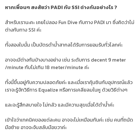
หากเพื่อนๆ สงสัยว่า PADI กับ SSI ต่างกันอย่างไร ?
สำหรับเรานะคะ เคยไปลอง Fun Dive กับทาง PADI มา ซึ่งคิดว่าไม่
ต่างกับทาง SSI ค่ะ
ทั้งสองใบนั้น เป็นบัตรดำน้ำสากลได้รับการยอมรับทั่วโลกค่ะ
อาจจะมีต่างกันบ้างบางอย่าง เช่น ระดับการ decent 9 meter
/minute กับไม่เกิน 18 meter/minute ค่ะ
ทั้งนี้ขึ้นอยู่กับความปลอดภัยค่ะ และเมื่อเราคุ้นชินกับอุปกรณ์แล้ว
เราจะรู้จักวิธีการ Equalize หรือการเคลียลมในหู ด้วยวิธีต่างๆ
และจะรู้สึกสบายใจ ไม่กลัว และมีความสุขเมื่อได้ดำน้ำค่ะ
เข้าใจว่าเทคนิคของแต่ละคน อาจจะไม่เหมือนกันค่ะ เช่น คนที่ถนัด
มือซ้าย อาจจะจับสลับมือขวาค่ะ