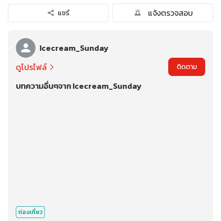
แจ้งตรวจสอบ
แชร์
Icecream_Sunday
ดูโปรไฟล์
ติดตาม
บทความอื่นๆจาก Icecream_Sunday
ท่องเที่ยว