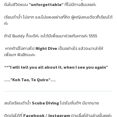
นึงในชีวิตแบบ
"unforgettable"
ที่ไม่มีทางลืมเลยค่ะ
เรียนดำน้ำ ไม่ยาก และไม่แพงอย่างที่คิด ผู้หญิงคนเดียวก็เรียนได้
ค่ะ
ถ้ามี Buddy ก็จะดีค่ะ จะได้มีเพื่อนมาช่วยกันหารค่ะ 5555
หากถ้ามีโอกาสไป
Night Dive
เป็นอย่างไร แล้วจะมาเล่าให้
เพื่อนๆ ฟังอีกนะคะ
^^
"I will tell you all about it, when I see you again"
......"Koh Tao, Te Quiro".....
สนใจเรียนดำน้ำ
Scuba Diving
โปรโมชั่นดีๆ มีมากมาย
ติดต่อได้ที่
Facebook
/
Instagram
ตามลิ้งค์ข้างล่างนี้เลยค่ะ