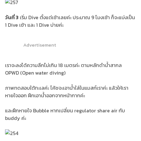
วันที่ 3
เริ่ม Dive ตั้งแต่เช้าเลยค่ะ ประมาณ 9 โมงเช้า ก็จะแบ่งเป็น
1 Dive เช้า และ 1 Dive บ่ายค่ะ
Advertisement
เราจะลงได้ความลึกไม่เกิน 18 เมตรค่ะ ตามหลักดำน้ำสากล
OPWD (Open water diving)
ภาพทดสอบใต้ทะเลค่ะ โค้ชจะเอาน้ำใส่ในแมสก์เราค่ะ แล้วให้เรา
หายใจออก ฝึกเอาน้ำออกจากหน้ากากค่ะ
และฝึกหายใจ Bubble หากเปลี่ยน regulator share air กับ
buddy ค่ะ