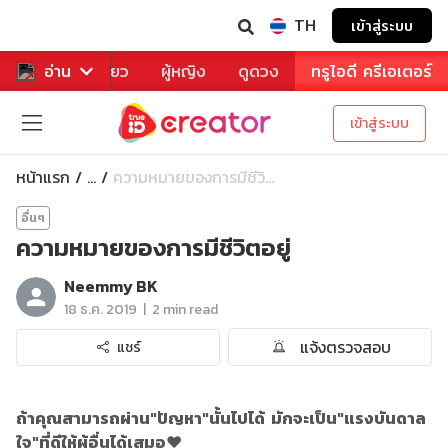
TH
เข้าสู่ระบบ
าหาร
อ่าน
ท่องเที่ยว
ผู้หญิง
ดูดวง
ทรูไอดี ครีเอเตอร์
เข้าสู่ระบบ
หน้าแรก
ความหมายของการมีชีวิ...
...
อื่นๆ
ความหมายของการมีชีวิตอยู่
Neemmy BK
|
18 ธ.ค. 2019
2 min read
แจ้งตรวจสอบ
แชร์
ถ้าคุณสามารถผ่าน"ปัญหา"นั้นไปได้ มักจะเป็น"แรงบันดาล
ใจ"ที่ดีให้ผู้อื่นได้เสมอ❤