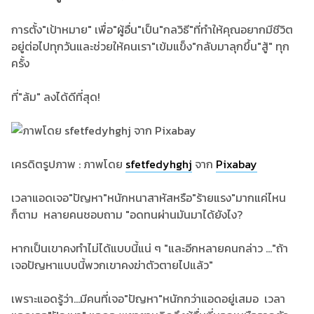
การตั้ง"เป้าหมาย" เพื่อ"ผู้อื่น"เป็น"กลวิธี"ที่ทำให้คุณอยากมีชีวิต
อยู่ต่อไปทุกวันและช่วยให้คนเรา"เข้มแข็ง"กลับมาลุกขึ้น"สู้" ทุก
ครั้ง
ที่"ล้ม" ลงได้ดีที่สุด!
เครดิตรูปภาพ : ภาพโดย
sfetfedyhghj
จาก
Pixabay
เวลาแอดเจอ"ปัญหา"หนักหนาสาหัสหรือ"ร้ายแรง"มากแค่ไหน
ก็ตาม หลายคนชอบถาม "อดทนผ่านมันมาได้ยังไง?
หากเป็นเขาคงทำไม่ได้แบบนี้แน่ ๆ "และอีกหลายคนกล่าว ..."ถ้า
เจอปัญหาแบบนี้พวกเขาคงฆ่าตัวตายไปแล้ว"
เพราะแอดรู้ว่า...มีคนที่เจอ"ปัญหา"หนักกว่าแอดอยู่เสมอ เวลา