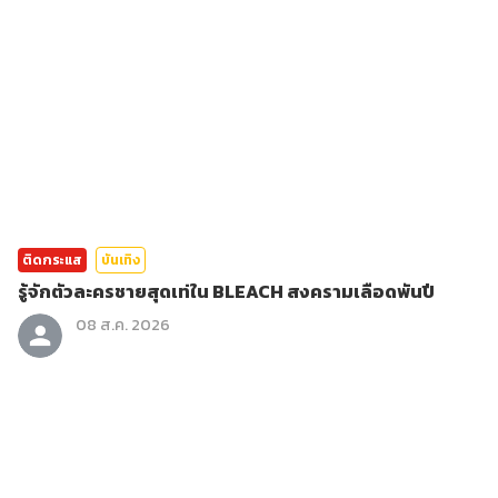
ติดกระแส
บันเทิง
รู้จักตัวละครชายสุดเท่ใน BLEACH สงครามเลือดพันปี
08 ส.ค. 2026