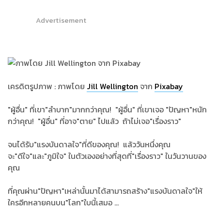
Advertisement
เครดิตรูปภาพ : ภาพโดย
Jill Wellington
จาก
Pixabay
"ผู้อื่น" ที่เขา"ลำบาก"มากกว่าคุณ! "ผู้อื่น" ที่เขาเจอ "ปัญหา"หนัก
กว่าคุณ! "ผู้อื่น" ที่อาจ"ตาย" ไปแล้ว ถ้าไม่เจอ"เรื่องราว"
จนได้รับ"แรงบันดาลใจ"ที่ดีของคุณ! แล้ววันหนึ่งคุณ
จะ"ดีใจ"และ"ภูมิใจ" ในตัวเองอย่างที่สุดที่"เรื่องราว" ในวันวานของ
คุณ
ที่คุณผ่าน"ปัญหา"เหล่านั้นมาได้สามารถสร้าง"แรงบันดาลใจ"ให้
ใครอีกหลายคนบน"โลก"ใบนี้เสมอ ...