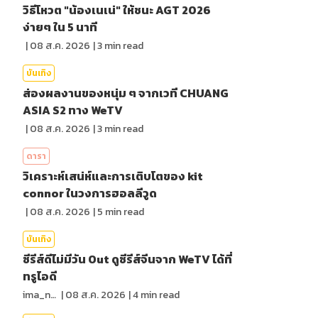
วิธีโหวต "น้องเนเน่" ให้ชนะ AGT 2026
ง่ายๆ ใน 5 นาที
|
08 ส.ค. 2026
|
3
min read
บันเทิง
ส่องผลงานของหนุ่ม ๆ จากเวที CHUANG
ASIA S2 ทาง WeTV
|
08 ส.ค. 2026
|
3
min read
ดารา
วิเคราะห์เสน่ห์และการเติบโตของ kit
connor ในวงการฮอลลีวูด
|
08 ส.ค. 2026
|
5
min read
บันเทิง
ซีรีส์ดีไม่มีวัน Out ดูซีรีส์จีนจาก WeTV ได้ที่
ทรูไอดี
ima_nan
|
08 ส.ค. 2026
|
4
min read