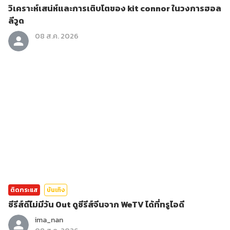
วิเคราะห์เสน่ห์และการเติบโตของ kit connor ในวงการฮอล
ลีวูด
08 ส.ค. 2026
ติดกระแส
บันเทิง
ซีรีส์ดีไม่มีวัน Out ดูซีรีส์จีนจาก WeTV ได้ที่ทรูไอดี
ima_nan