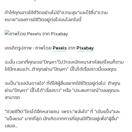
ทำให้คุณอาจใช้ชีวิตอย่างไม่มี"ความสุข"และไร้ซึ่ง"ความ
หมาย"ของการมีชีวิตอยู่ต่อไปบนโลกใบนี้
เครดิตรูปภาพ : ภาพโดย
Pexels
จาก
Pixabay
ฉะนั้น เวลาที่คุณเจอ"ปัญหา"ไม่ว่าจะหนักหนาสาหัสแค่ไหนก็ตาม
ให้นึกเสมอว่า...ถ้าคุณผ่าน"ปัญหา" นี้ไปได้เรื่องราวนี้ของคุณ
จะเป็น"แรงบันดาลใจ" ที่ดีให้ผู้อื่นอยากใช้ชีวิตอยู่ต่อไป ถ้าคุณ
ผ่าน"ปัญหา" นี้ไปได้"เรื่องราว" หรือ "ประสบการณ์"ของคุณจะ
สามารถ
"ช่วยชีวิต"ใครได้อีกหลายคน เพราะ"พลังใจ" ที่ "เข้มแข็ง"และ
"แข็งแรง" มากที่สุด มักเกิดจากการที่คุณมีชีวิตอยู่เพื่อ"ผู้อื่น"
เสมอ...