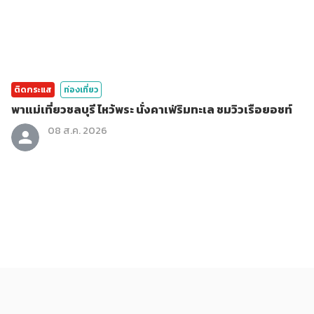
ติดกระแส
ท่องเที่ยว
พาแม่เที่ยวชลบุรี ไหว้พระ นั่งคาเฟ่ริมทะเล ชมวิวเรือยอชท์
08 ส.ค. 2026