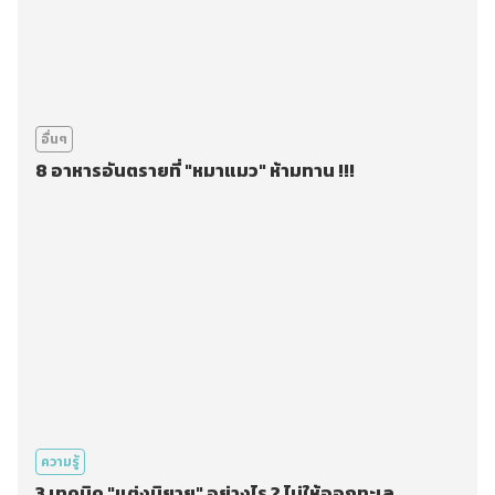
อื่นๆ
8 อาหารอันตรายที่ "หมาแมว" ห้ามทาน !!!
ความรู้
3 เทคนิค "แต่งนิยาย" อย่างไร ? ไม่ให้ออกทะเล