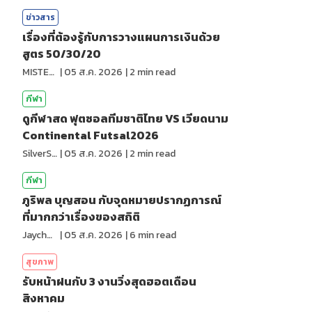
ข่าวสาร
เรื่องที่ต้องรู้กับการวางแผนการเงินด้วย
สูตร 50/30/20
MISTER1997
|
05 ส.ค. 2026
|
2
min read
กีฬา
ดูกีฬาสด ฟุตซอลทีมชาติไทย VS เวียดนาม
Continental Futsal2026
SilverShark
|
05 ส.ค. 2026
|
2
min read
กีฬา
ภูริพล บุญสอน กับจุดหมายปรากฏการณ์
ที่มากกว่าเรื่องของสถิติ
Jaychou
|
05 ส.ค. 2026
|
6
min read
สุขภาพ
รับหน้าฝนกับ 3 งานวิ่งสุดฮอตเดือน
สิงหาคม