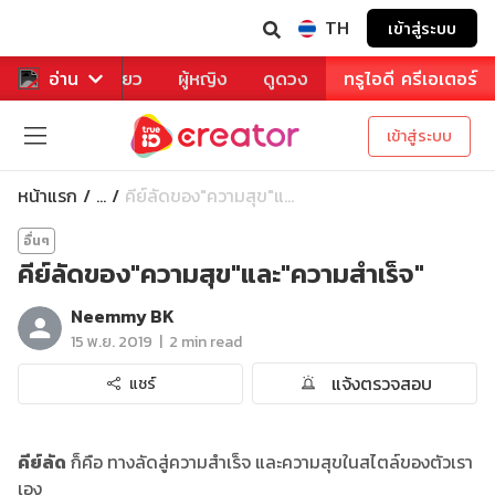
TH
เข้าสู่ระบบ
าหาร
อ่าน
ท่องเที่ยว
ผู้หญิง
ดูดวง
ทรูไอดี ครีเอเตอร์
เข้าสู่ระบบ
หน้าแรก
คีย์ลัดของ"ความสุข"แ...
...
อื่นๆ
คีย์ลัดของ"ความสุข"และ"ความสำเร็จ"
Neemmy BK
|
15 พ.ย. 2019
2 min read
แจ้งตรวจสอบ
แชร์
คีย์ลัด
ก็คือ ทางลัดสู่ความสำเร็จ และความสุขในสไตล์ของตัวเรา
เอง