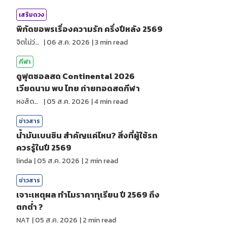
เสริมดวง
พิกัดขอพรเรื่องความรัก ครึ่งปีหลัง 2569
จิตไม่ว่าง
|
06 ส.ค. 2026
|
3
min read
กีฬา
ดูฟุตซอลสด Continental 2026
เวียดนาม พบ ไทย ถ่ายทอดสดกีฬา
หงส์ดรุณ
|
05 ส.ค. 2026
|
4
min read
ข่าวสาร
น้ำมันเบนซิน สำคัญแค่ไหน? สิ่งที่ผู้ใช้รถ
ควรรู้ในปี 2569
linda
|
05 ส.ค. 2026
|
2
min read
ข่าวสาร
เจาะเหตุผล ทำไมราคาทุเรียน ปี 2569 ถึง
ตกต่ำ ?
NAT
|
05 ส.ค. 2026
|
2
min read