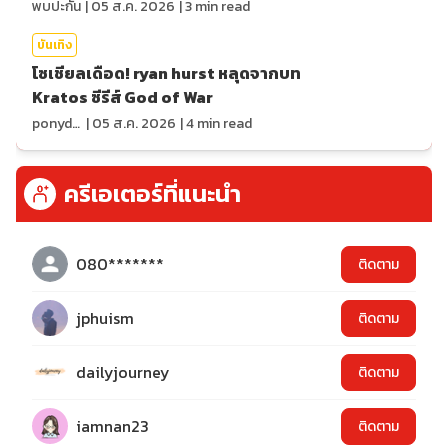
พบปะกัน
|
05 ส.ค. 2026
|
3
min read
บันเทิง
โซเชียลเดือด! ryan hurst หลุดจากบท
Kratos ซีรีส์ God of War
ponydiary
|
05 ส.ค. 2026
|
4
min read
ครีเอเตอร์ที่แนะนำ
080*******
ติดตาม
jphuism
ติดตาม
dailyjourney
ติดตาม
iamnan23
ติดตาม