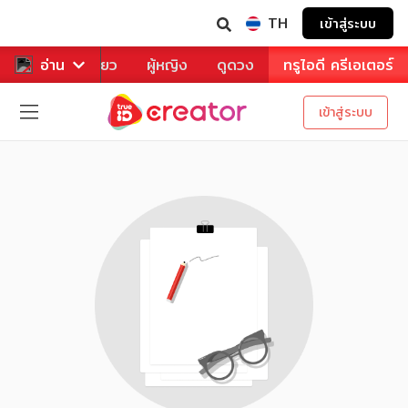
TH
เข้าสู่ระบบ
าหาร
อ่าน
ท่องเที่ยว
ผู้หญิง
ดูดวง
ทรูไอดี ครีเอเตอร์
เข้าสู่ระบบ