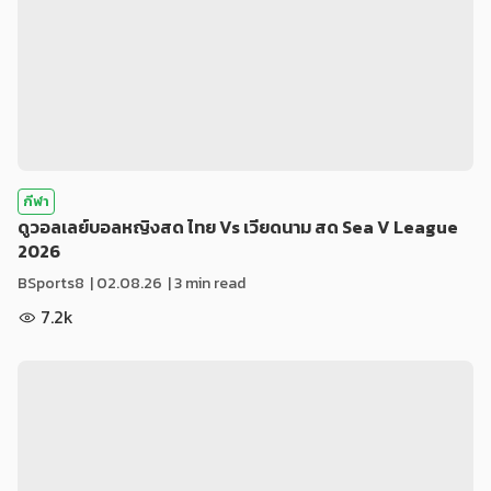
กีฬา
ดูวอลเลย์บอลหญิงสด ไทย Vs เวียดนาม สด Sea V League
2026
BSports8
|
02.08.26
| 3 min read
7.2k