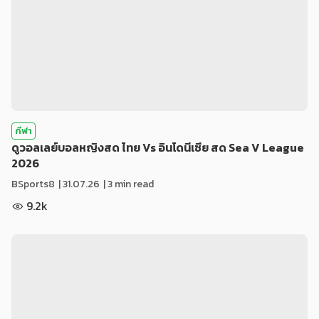
กีฬา
ดูวอลเลย์บอลหญิงสด ไทย Vs อินโดนีเซีย สด Sea V League
2026
BSports8
|
31.07.26
| 3 min read
9.2k