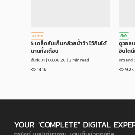
อาหาร
กีฬา
5 เคล็คลับเก็บกล้วยน้ำว้า ไว้กินได้
ดูวอล
นานทั้งเดือน
อินโดน
ฉันท์ชมา
|
03.08.26
| 2 min read
Intrend 
13.1k
9.2k
YOUR "COMPLETE" DIGITAL EXPE
ทรูไอดี แอปเดียวครบ...เติมเต็มชีวิตดิจิทัล