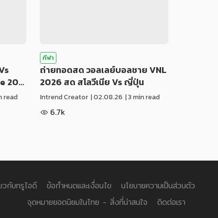
กีฬา
Vs
ถ่ายทอดสด วอลเลย์บอลชาย VNL
ue 20…
2026 สด สโลวีเนีย Vs ญี่ปุ่น
in read
Intrend Creator
|
02.08.26
| 3 min read
6.7k
่ยวกับทรูไอดี
ข้อกำหนดและเงื่อนไข
นโยบายความเป็นส่วนตัว
จุดหมายยอดนิยมในไทย - สิ่งที่น่าสนใจ
ติดต่อเรา