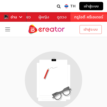
TH
เข้าสู่ระบบ
าหาร
อ่าน
ท่องเที่ยว
ผู้หญิง
ดูดวง
ทรูไอดี ครีเอเตอร์
เข้าสู่ระบบ