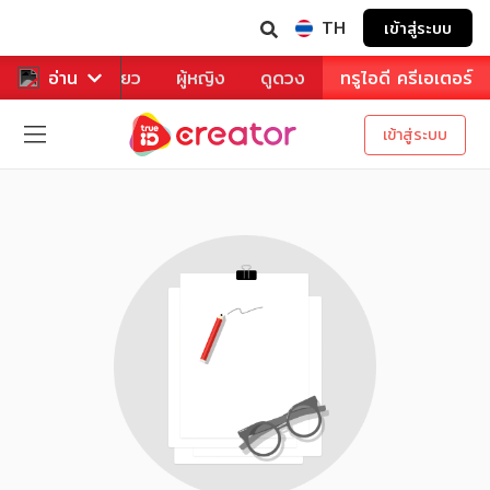
TH
เข้าสู่ระบบ
าหาร
อ่าน
ท่องเที่ยว
ผู้หญิง
ดูดวง
ทรูไอดี ครีเอเตอร์
เข้าสู่ระบบ