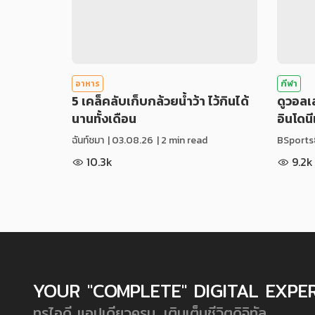
อาหาร
กีฬา
5 เคล็คลับเก็บกล้วยน้ำว้า ไว้กินได้
ดูวอล
นานทั้งเดือน
อินโดน
ฉันท์ชมา
|
03.08.26
| 2 min read
BSports
10.3k
9.2k
YOUR "COMPLETE" DIGITAL EXPE
ทรูไอดี แอปเดียวครบ...เติมเต็มชีวิตดิจิทัล