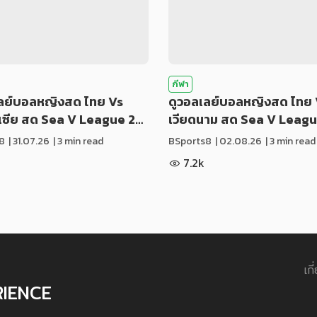
กีฬา
เลย์บอลหญิงสด ไทย Vs
ดูวอลเลย์บอลหญิงสด ไทย 
ีเซีย สด Sea V League 2…
เวียดนาม สด Sea V Leag
8
|
31.07.26
| 3 min read
BSports8
|
02.08.26
| 3 min read
7.2k
เกี
RIENCE