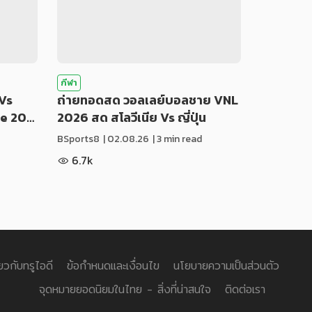
กีฬา
Vs
ถ่ายทอดสด วอลเลย์บอลชาย VNL
ue 20…
2026 สด สโลวีเนีย Vs ญี่ปุ่น
BSports8
|
02.08.26
| 3 min read
6.7k
่ยวกับทรูไอดี
ข้อกำหนดและเงื่อนไข
นโยบายความเป็นส่วนตัว
จุดหมายยอดนิยมในไทย - สิ่งที่น่าสนใจ
ติดต่อเรา