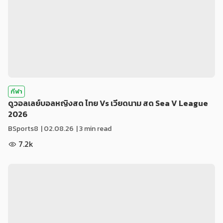
กีฬา
ดูวอลเลย์บอลหญิงสด ไทย Vs เวียดนาม สด Sea V League
2026
BSports8
|
02.08.26
| 3 min read
7.2k