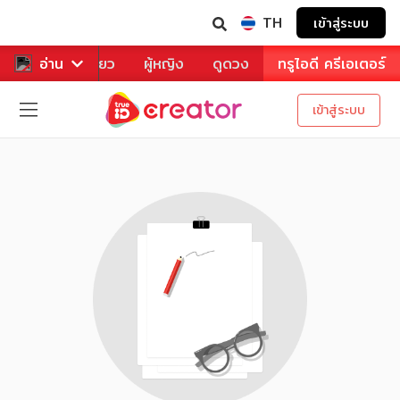
TH
เข้าสู่ระบบ
าหาร
อ่าน
ท่องเที่ยว
ผู้หญิง
ดูดวง
ทรูไอดี ครีเอเตอร์
เข้าสู่ระบบ