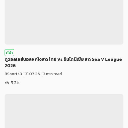
กีฬา
ดูวอลเลย์บอลหญิงสด ไทย Vs อินโดนีเซีย สด Sea V League
2026
BSports8
|
31.07.26
| 3 min read
9.2k