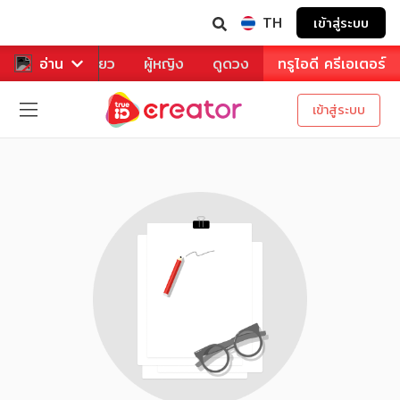
TH
เข้าสู่ระบบ
าหาร
อ่าน
ท่องเที่ยว
ผู้หญิง
ดูดวง
ทรูไอดี ครีเอเตอร์
เข้าสู่ระบบ