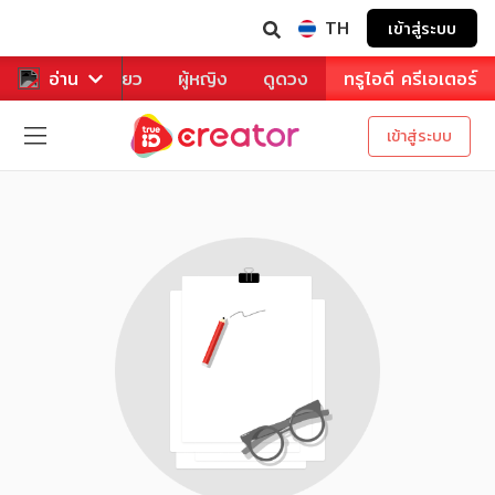
TH
เข้าสู่ระบบ
าหาร
อ่าน
ท่องเที่ยว
ผู้หญิง
ดูดวง
ทรูไอดี ครีเอเตอร์
เข้าสู่ระบบ