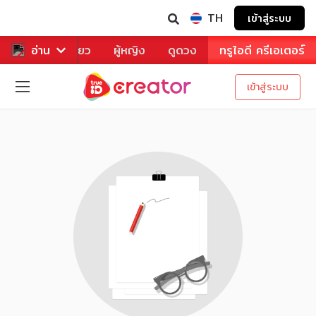
TH
เข้าสู่ระบบ
าหาร
อ่าน
ท่องเที่ยว
ผู้หญิง
ดูดวง
ทรูไอดี ครีเอเตอร์
เข้าสู่ระบบ