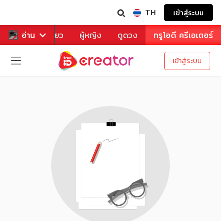
TH
เข้าสู่ระบบ
าหาร
อ่าน
ท่องเที่ยว
ผู้หญิง
ดูดวง
ทรูไอดี ครีเอเตอร์
เข้าสู่ระบบ