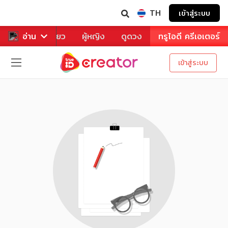
TH
เข้าสู่ระบบ
าหาร
อ่าน
ท่องเที่ยว
ผู้หญิง
ดูดวง
ทรูไอดี ครีเอเตอร์
เข้าสู่ระบบ