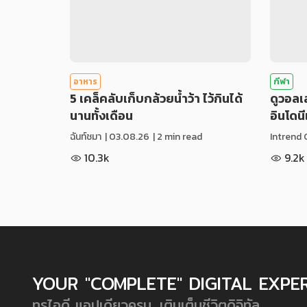
อาหาร
กีฬา
5 เคล็คลับเก็บกล้วยน้ำว้า ไว้กินได้
ดูวอล
นานทั้งเดือน
อินโดน
ฉันท์ชมา
|
03.08.26
| 2 min read
Intrend 
10.3k
9.2k
YOUR "COMPLETE" DIGITAL EXPE
ทรูไอดี แอปเดียวครบ...เติมเต็มชีวิตดิจิทัล