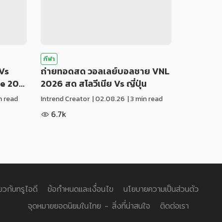
กีฬา
Vs
ถ่ายทอดสด วอลเลย์บอลชาย VNL
ue 20…
2026 สด สโลวีเนีย Vs ญี่ปุ่น
in read
Intrend Creator
|
02.08.26
| 3 min read
6.7k
่ยวกับทรูไอดี
ข้อกำหนดและเงื่อนไข
นโยบายความเป็นส่วนตัว
จุดหมายยอดนิยมในไทย - สิ่งที่น่าสนใจ
ติดต่อเรา