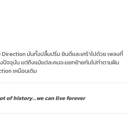
rection มันทั้งปลื้มปริ่ม ยินดีเเละเศร้าไปด้วย เพลงที่
ึงปัจจุบัน เเต่ถึงเเม้เเต่ละคนจะเเยกย้ายกันไปทำตามฝัน
ction เหมือนเดิม
t of history...we can live forever