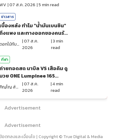
ไหม?
WV
|
07 ส.ค. 2026
|
5
min read
ข่าวสาร
เบื้องหลัง ทำไม "น้ำมันเบนซิน"
ถึงแพง และทางออกของคนรัก
รถ?
|
07 ส.ค.
|
3
min
ดอกไม้กับสายน้ำ
2026
read
กีฬา
ถ่ายทอดสด นาบิล VS เสือคิม ดู
มวย ONE Lumpinee 165
(7ส.ค.69)
|
07 ส.ค.
|
4
min
ภิญโญ ส่องแสง
2026
read
Advertisement
Advertisement
ข้อตกลงและเงื่อนไข
|
Copyright © True Digital & Media