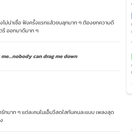
งไม่น่าเชื่อ ฟังครั้งเเรกเเล้วขนลุกมาก ๆ ต้องยกความดี
ดนตรี ออกมาดีมาก ๆ
y me...nobody can drag me down
่ารักมาก ๆ เเต่ละคนในเอ็มวีสดใสกันคนละเเบบ เพลงสุด
ัง