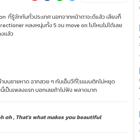
ี่รู้จักกันทั่วประเทศ นอกจากหน้าตาจะดีเเล้ว เสียงก็
ectioner หลงหนุ่มทั้ง 5 จน move on ไปไหนไม่ได้เลย
งเเล้ว
ทำบนชายหาด ฉากสวย ๆ กับเอ็มวีที่โรเเมนติกไม่หยุด
นี้เป็นเพลงเเรก บอกเลยถ้าไม่ฟัง พลาดมาก
h oh , That's what makes you beautiful