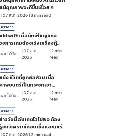
แม้คุณภาพจะดีขึ้นเรื่อย ๆ
|
07 ส.ค. 2026
|
3
min read
ข่าวสาร
ubisoft เมื่อยักษ์ใหญ่แห่ง
วงการเกมต้องเร่งเครื่องกู้
ศรัทธา
|
07 ส.ค.
|
2
min
ดอกไม้กับสายน้ำ
2026
read
ข่าวสาร
หนัง ชีวิตที่ถูกย่อส่วน เมื่อ
ภาพยนตร์เป็นกระจกเงา
สะท้อนตัวตน
|
07 ส.ค.
|
2
min
ดอกไม้กับสายน้ำ
2026
read
ข่าวสาร
ข่าววันนี้ อัปเดตไวไม่พอ ต้อง
รู้จักวิเคราะห์ก่อนเชื่อและแชร์
|
07 ส.ค. 2026
|
2
min read