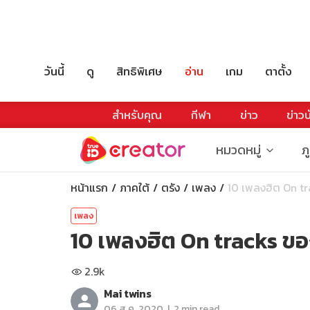
วันนี้
ดู
สิทธิพิเศษ
อ่าน
เกม
ตาตั้ง
สำหรับคุณ
กีฬา
ข่าว
ข่าวบ
หมวดหมู่
ภ
หน้าแรก
ภาคใต้
ตรัง
เพลง
10 เพลงฮิต On tra
เพลง
10 เพลงฮิต On tracks ข
2.9k
Mai twins
|
06 ส.ค. 2020
2 min read