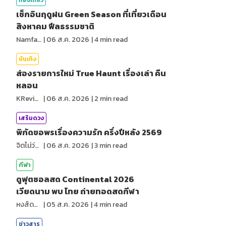
ท่องเที่ยว
เช็กอินฤดูฝน Green Season ที่เที่ยวเดือน
สิงหาคม ฟีลธรรมชาติ
NamfahPhupha
|
06 ส.ค. 2026
|
4
min read
บันเทิง
ส่องรายการใหม่ True Haunt เรื่องเล่า คืน
หลอน
KReview
|
06 ส.ค. 2026
|
2
min read
เสริมดวง
พิกัดขอพรเรื่องความรัก ครึ่งปีหลัง 2569
จิตไม่ว่าง
|
06 ส.ค. 2026
|
3
min read
กีฬา
ดูฟุตซอลสด Continental 2026
เวียดนาม พบ ไทย ถ่ายทอดสดกีฬา
หงส์ดรุณ
|
05 ส.ค. 2026
|
4
min read
ข่าวสาร