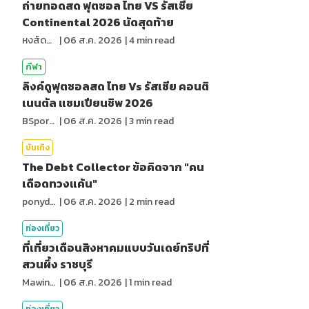
ถ่ายทอดสด ฟุตซอล ไทย VS รัสเซีย
Continental 2026 นัดสุดท้าย
หงส์ดรุณ
|
06 ส.ค. 2026
|
4
min read
กีฬา
ลิงค์ดูฟุตซอลสด ไทย Vs รัสเซีย คอนติ
เนนตัล แชมเปียนชิพ 2026
BSports8
|
06 ส.ค. 2026
|
3
min read
บันเทิง
The Debt Collector ข้อคิดจาก "คน
เดือดทวงแค้น"
ponydiary
|
06 ส.ค. 2026
|
2
min read
ท่องเที่ยว
ที่เที่ยวเดือนสิงหาคมแบบวันเดย์ทริปที่
สวนผึ้ง ราชบุรี
MawinMatravel
|
06 ส.ค. 2026
|
1
min read