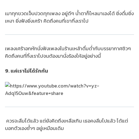
เมาทุกขวดเจ็บปวดทุกเพลง อยู่ดีๆ น้ำตาก็ไหลมาเองได้ ยิ่งดื่มยิ่ง
เหงา ยิ่งฟังยิ่งเศร้า คิดถึงคนที่เขาทิ้งเราไป
เพลงเศร้าอกหักนั่งฟังเพลงในร้านเหล้าดื่มด่ำกับบรรยากาศชิวๆ
คิดถึงคนที่ทิ้งเราไปจนต้องมานั่งร้องไห้อยู่อย่างนี้
9. แค่เราไม่ได้รักกัน
ควรจะลืมได้แล้ว แต่ยังคิดถึงเหลือเกิน เธอคงลืมไปแล้ว ได้แต่
บอกตัวเองซ้ำๆ อยู่เหมือนเดิม