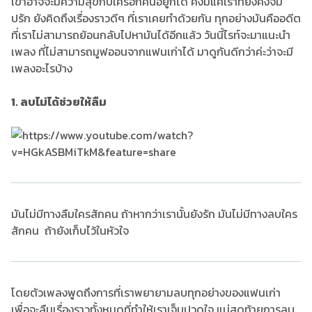
เขาอาจจะมีความสุขกับใครอีกคนอยู่ก็ได้ คงมีแค่เราที่ยังคงจม
ปรัก ยังคิดถึงเรื่องราวดีๆ ที่เราเคยทำด้วยกัน ทุกอย่างมันคืออดีต
ที่เราไม่สามารถย้อนกลับไปหามันได้อีกแล้ว วันนี้ไรท์จะมาแนะนำ
เพลง ที่ไม่สามารถมูฟออนจากแฟนเก่าได้ มาดูกันดีกว่าค่ะว่าจะมี
เพลงอะไรบ้าง
1. ลบไม่ได้ช่วยให้ลืม
มันไม่มีทางลืมใครสักคน ถ้าหากว่าเรานั้นยังรัก มันไม่มีทางลบใคร
สักคน ถ้ายังเก็บไว้ในหัวใจ
โดยตัวเพลงพูดถึงการที่เราพยายามลบทุกอย่างของแฟนเก่า
เพื่อจะลืมเรื่องราวทั้งหมดที่ทำให้เราเจ็บปวดใจ แน่สุดท้ายการลบ