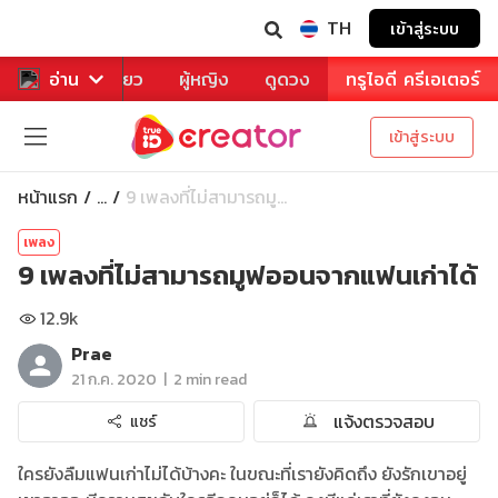
TH
เข้าสู่ระบบ
าหาร
อ่าน
ท่องเที่ยว
ผู้หญิง
ดูดวง
ทรูไอดี ครีเอเตอร์
เข้าสู่ระบบ
หน้าแรก
9 เพลงที่ไม่สามารถมู...
...
เพลง
9 เพลงที่ไม่สามารถมูฟออนจากแฟนเก่าได้
12.9k
Prae
|
21 ก.ค. 2020
2 min read
แจ้งตรวจสอบ
แชร์
ใครยังลืมแฟนเก่าไม่ได้บ้างคะ ในขณะที่เรายังคิดถึง ยังรักเขาอยู่