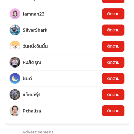
iamnan23
ติดตาม
SilverShark
ติดตาม
วันหนึ่งวันนั้น
ติดตาม
หงส์ดรุณ
ติดตาม
ฝันดี
ติดตาม
แอ๊ะแอ๋🤪
ติดตาม
Pchalisa
ติดตาม
Advertisement