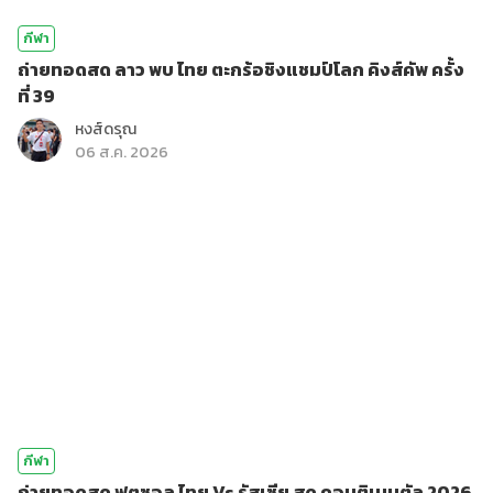
กีฬา
ถ่ายทอดสด ลาว พบ ไทย ตะกร้อชิงแชมป์โลก คิงส์คัพ ครั้ง
ที่ 39
หงส์ดรุณ
06 ส.ค. 2026
กีฬา
ถ่ายทอดสด ฟุตซอล ไทย Vs รัสเซีย สด คอนติเนนตัล 2026