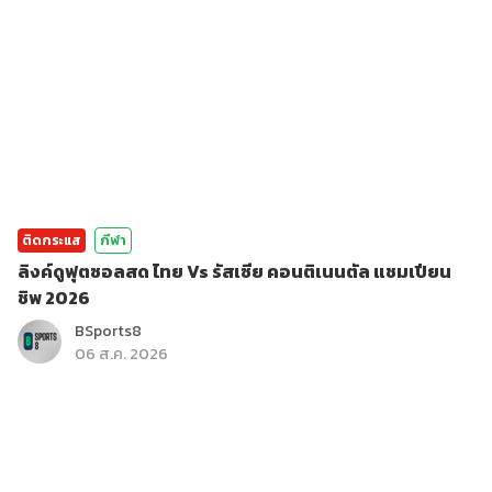
ติดกระแส
กีฬา
ลิงค์ดูฟุตซอลสด ไทย Vs รัสเซีย คอนติเนนตัล แชมเปียน
ชิพ 2026
BSports8
06 ส.ค. 2026