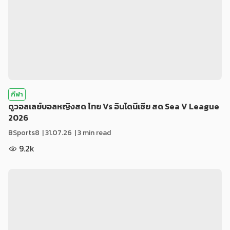
กีฬา
ดูวอลเลย์บอลหญิงสด ไทย Vs อินโดนีเซีย สด Sea V League
2026
BSports8
|
31.07.26
| 3 min read
9.2k