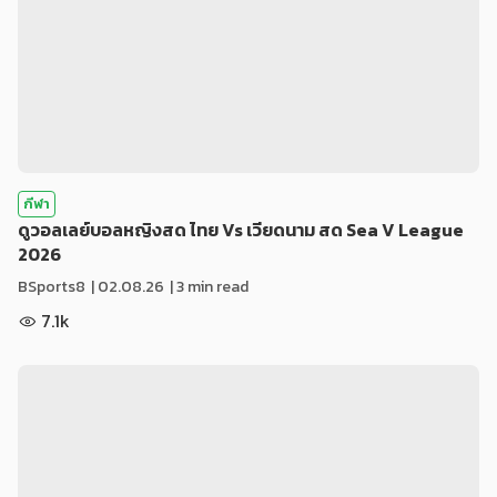
กีฬา
ดูวอลเลย์บอลหญิงสด ไทย Vs เวียดนาม สด Sea V League
2026
BSports8
|
02.08.26
| 3 min read
7.1k