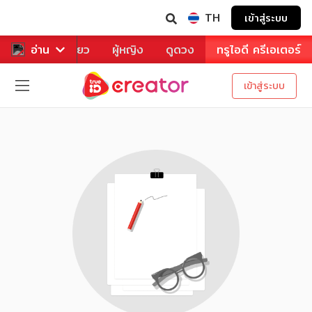
TH
เข้าสู่ระบบ
าหาร
อ่าน
ท่องเที่ยว
ผู้หญิง
ดูดวง
ทรูไอดี ครีเอเตอร์
เข้าสู่ระบบ