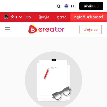
TH
เข้าสู่ระบบ
าหาร
อ่าน
ท่องเที่ยว
ผู้หญิง
ดูดวง
ทรูไอดี ครีเอเตอร์
เข้าสู่ระบบ